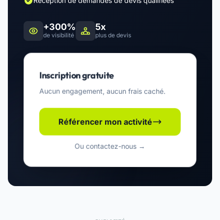
Réception de demandes de devis qualifiées
+300%
5x
de visibilité
plus de devis
Inscription gratuite
Aucun engagement, aucun frais caché.
Référencer mon activité
Ou contactez-nous →