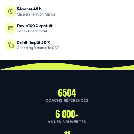
Réponse 48 h
Mise en relation rapide
Devis 100 % gratuit
Sans engagement
Crédit impôt 50 %
Coaching à domicile SAP
6504
COACHS RÉFÉRENCÉS
6 000+
VILLES COUVERTES