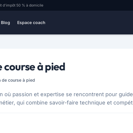
it d'impôt 50 % à domicile
Blog
Espace coach
e course à pied
h de course à pied
 où passion et expertise se rencontrent pour guider
e métier, qui combine savoir-faire technique et compé