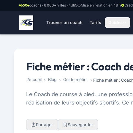
Aller au contenu principal
6504
coachs · 6 000+ villes · 4.8/5
Mise en relation en 48 h
Créd
Trouver un coach
Tarifs
Guides
Fiche métier : Coach d
Accueil
Blog
Guide métier
Fiche métier : Coac
Le Coach de course à pied, une profession
réalisation de leurs objectifs sportifs. C
Partager
Sauvegarder