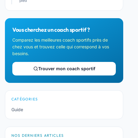
pied
Vous cherchez un coach sportif ?
Comparez les meilleures coach sportifs près de
chez vous et trouvez celle qui correspond à vos
besoins.
Trouver mon coach sportif
CATÉGORIES
Guide
NOS DERNIERS ARTICLES