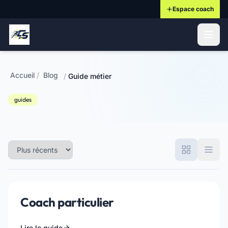
Espace coach
ontenu principal
Accueil
/
Blog
/
Guide métier
guides
Coach particulier
Lire le guide