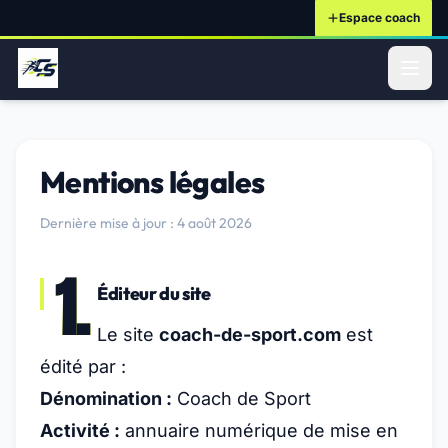
Espace coach
ontenu principal
Mentions légales
Dernière mise à jour : 4 août 2026
1.
Éditeur du site
Le site
coach-de-sport.com
est
édité par :
Dénomination :
Coach de Sport
Activité :
annuaire numérique de mise en