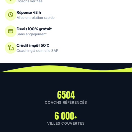
Coachs vérifiés
Réponse 48 h
Mise en relation rapide
Devis 100 % gratuit
Sans engagement
Crédit impôt 50 %
Coaching à domicile SAP
6504
COACHS RÉFÉRENCÉS
6 000+
VILLES COUVERTES