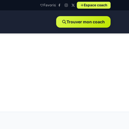
Favoris
Espace coach
Trouver mon coach
le-Saint-Cloud - 78170