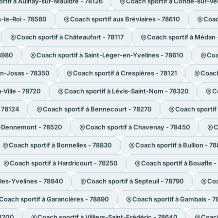
rtif à Aulnay-sur-Mauldre - 78126
Coach sportif à Condé-sur-Ve
s-le-Roi - 78580
Coach sportif aux Bréviaires - 78610
Coac
Coach sportif à Châteaufort - 78117
Coach sportif à Médan 
78980
Coach sportif à Saint-Léger-en-Yvelines - 78610
Coa
en-Josas - 78350
Coach sportif à Crespières - 78121
Coach
-Ville - 78720
Coach sportif à Lévis-Saint-Nom - 78320
C
- 78124
Coach sportif à Bennecourt - 78270
Coach sportif
le-Dennemont - 78520
Coach sportif à Chavenay - 78450
C
Coach sportif à Bonnelles - 78830
Coach sportif à Bullion - 7
Coach sportif à Hardricourt - 78250
Coach sportif à Bouafle 
les-Yvelines - 78940
Coach sportif à Septeuil - 78790
Coa
Coach sportif à Garancières - 78890
Coach sportif à Gambais - 
78200
Coach sportif à Villiers-Saint-Frédéric - 78640
Coach