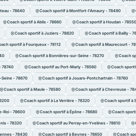
âteau - 78640
Coach sportif à Montfort-l'Amaury - 78490
Coach sportif à Ablis - 78660
Coach sportif à Houdan - 7855
Coach sportif à Juziers - 78820
Coach sportif à Bailly - 
ach sportif à Fourqueux - 78112
Coach sportif à Maurecourt - 7
440
Coach sportif à Bonnières-sur-Seine - 78270
Coach spo
- 78740
Coach sportif au Port-Marly - 78560
Coach sporti
r-Seine - 78670
Coach sportif à Jouars-Pontchartrain - 78760
Coach sportif à Maule - 78580
Coach sportif à Chevreuse - 7
78200
Coach sportif à La Verrière - 78320
Coach sportif à 
e-Roi - 78600
Coach sportif à Épône - 78680
Coach sporti
enis - 78320
Coach sportif au Perray-en-Yvelines - 78610
iennes - 78430
Coach sportif à Beynes - 78650
Coach spor