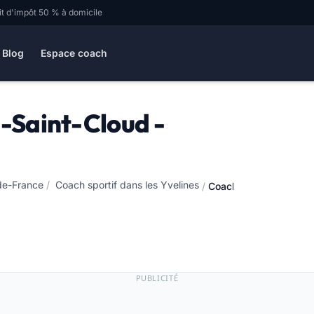
it d'impôt 50 % à domicile
Blog
Espace coach
e-Saint-Cloud -
-de-France
/
Coach sportif dans les Yvelines
/
Coach sportif à La Cel
PUBLICITÉ