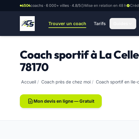
Aller au contenu principal
6504
coachs · 6 000+ villes · 4.8/5
Mise en relation en 48 h
Créd
Trouver un coach
Tarifs
Guides
Coach sportif à La Cell
78170
Accueil
/
Coach près de chez moi
/
Coach sportif en Ile
Mon devis en ligne — Gratuit