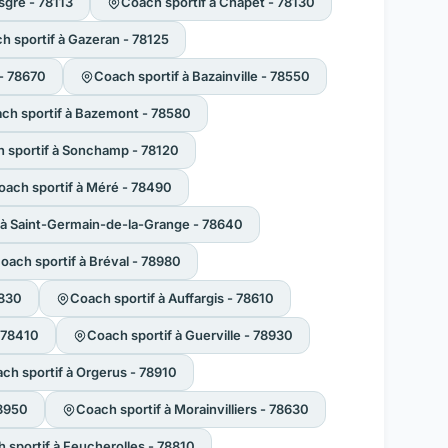
sgre - 78113
Coach sportif à Chapet - 78130
h sportif à Gazeran - 78125
- 78670
Coach sportif à Bazainville - 78550
ch sportif à Bazemont - 78580
 sportif à Sonchamp - 78120
oach sportif à Méré - 78490
 à Saint-Germain-de-la-Grange - 78640
oach sportif à Bréval - 78980
8830
Coach sportif à Auffargis - 78610
- 78410
Coach sportif à Guerville - 78930
ch sportif à Orgerus - 78910
78950
Coach sportif à Morainvilliers - 78630
 sportif à Feucherolles - 78810