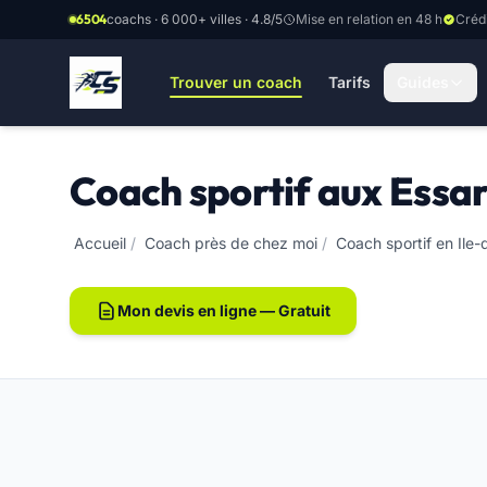
Aller au contenu principal
6504
coachs · 6 000+ villes · 4.8/5
Mise en relation en 48 h
Créd
Trouver un coach
Tarifs
Guides
Coach sportif aux Essar
Accueil
/
Coach près de chez moi
/
Coach sportif en Ile
Mon devis en ligne — Gratuit