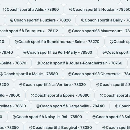
Coach sportif à Ablis - 78660
Coach sportif à Houdan - 7855
Coach sportif à Juziers - 78820
Coach sportif à Bailly - 
ach sportif à Fourqueux - 78112
Coach sportif à Maurecourt - 7
440
Coach sportif à Bonnières-sur-Seine - 78270
Coach spo
- 78740
Coach sportif au Port-Marly - 78560
Coach sporti
r-Seine - 78670
Coach sportif à Jouars-Pontchartrain - 78760
Coach sportif à Maule - 78580
Coach sportif à Chevreuse - 7
78200
Coach sportif à La Verrière - 78320
Coach sportif à 
-Roi - 78600
Coach sportif à Épône - 78680
Coach sportif 
elines - 78610
Coach sportif à Gargenville - 78440
Coach
50
Coach sportif à Noisy-le-Roi - 78590
Coach sportif à S
as - 78350
Coach sportif à Bougival - 78380
Coach sporti