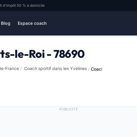
it d'impôt 50 % à domicile
Blog
Espace coach
ts-le-Roi - 78690
-de-France
/
Coach sportif dans les Yvelines
/
Coach sportif aux Ess
PUBLICITÉ