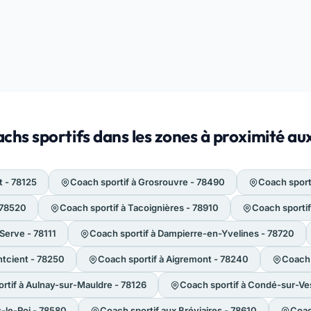
chs sportifs dans les zones à proximité au
t - 78125
Coach sportif à Grosrouvre - 78490
Coach sport
 78520
Coach sportif à Tacoignières - 78910
Coach sportif
Serve - 78111
Coach sportif à Dampierre-en-Yvelines - 78720
ntcient - 78250
Coach sportif à Aigremont - 78240
Coach 
rtif à Aulnay-sur-Mauldre - 78126
Coach sportif à Condé-sur-Ve
s-le-Roi - 78580
Coach sportif aux Bréviaires - 78610
Coac