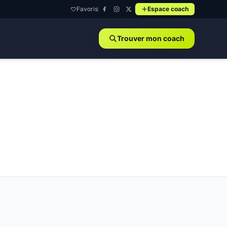
Favoris
Espace coach
Trouver mon coach
arts-le-Roi - 78690