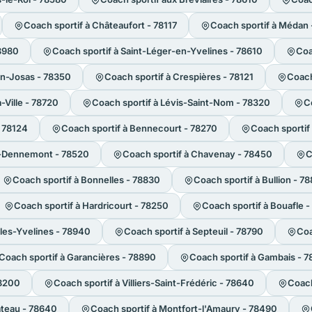
Coach sportif à Châteaufort - 78117
Coach sportif à Médan 
78980
Coach sportif à Saint-Léger-en-Yvelines - 78610
Coa
en-Josas - 78350
Coach sportif à Crespières - 78121
Coach
-Ville - 78720
Coach sportif à Lévis-Saint-Nom - 78320
C
- 78124
Coach sportif à Bennecourt - 78270
Coach sportif
le-Dennemont - 78520
Coach sportif à Chavenay - 78450
C
Coach sportif à Bonnelles - 78830
Coach sportif à Bullion - 7
Coach sportif à Hardricourt - 78250
Coach sportif à Bouafle 
les-Yvelines - 78940
Coach sportif à Septeuil - 78790
Coa
Coach sportif à Garancières - 78890
Coach sportif à Gambais - 
78200
Coach sportif à Villiers-Saint-Frédéric - 78640
Coach
âteau - 78640
Coach sportif à Montfort-l'Amaury - 78490