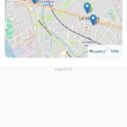
|
©
OSM
Leaflet
PUBLICITÉ