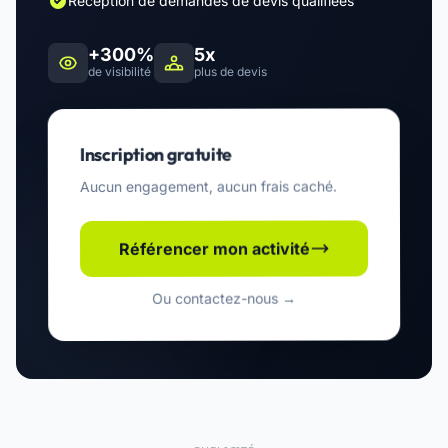
Réception de demandes de devis qualifiées
+300%
5x
de visibilité
plus de devis
Inscription gratuite
Aucun engagement, aucun frais caché.
Référencer mon activité
Ou contactez-nous →