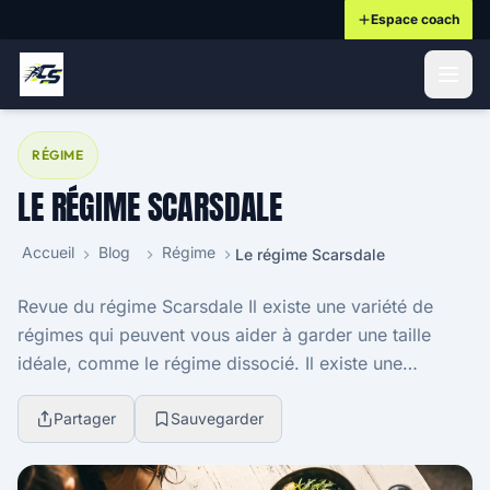
Espace coach
ontenu principal
RÉGIME
LE RÉGIME SCARSDALE
Accueil
Blog
Régime
Le régime Scarsdale
Revue du régime Scarsdale Il existe une variété de
régimes qui peuvent vous aider à garder une taille
idéale, comme le régime dissocié. Il existe une
myriade de régimes pour perdre du poids qui ont é...
Partager
Sauvegarder