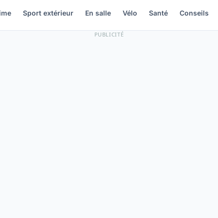
ime
Sport extérieur
En salle
Vélo
Santé
Conseils
PUBLICITÉ