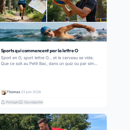
Sports qui commencent par la lettre O
Sport en O, sport lettre O… et le cerveau se vide.
Que ce soit au Petit Bac, dans un quiz ou par sim...
Thomas
·
23 juin 2026
Partager
Sauvegarder