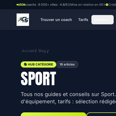
Aller au contenu principal
6504
coachs · 6 000+ villes · 4.8/5
Mise en relation en 48 h
Créd
Trouver un coach
Tarifs
Guides
Accueil
/
Blog
/
Sport
📚 HUB CATÉGORIE
19 articles
SPORT
Tous nos guides et conseils sur Spor
d'équipement, tarifs : sélection rédig