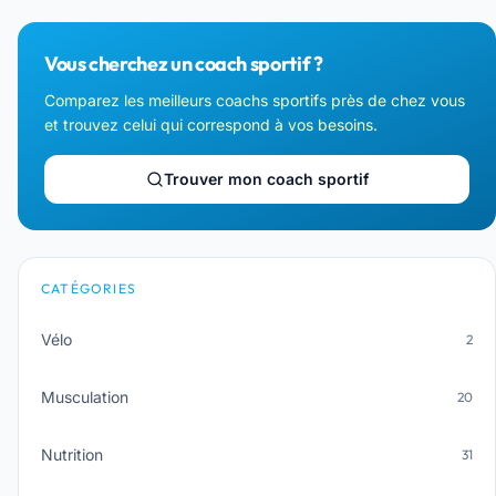
Vous cherchez un coach sportif ?
Comparez les meilleurs coachs sportifs près de chez vous
et trouvez celui qui correspond à vos besoins.
Trouver mon coach sportif
CATÉGORIES
Vélo
2
Musculation
20
Nutrition
31