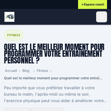
Espace coach
ontenu principal
FITNESS
QUEL EST LE MEILLEUR MOMENT POUR
PROGRAMMER VOTRE ENTRAÎNEMENT
PERSONNEL ?
Accueil
Blog
Fitness
Quel est le meilleur moment pour programmer votre entraînement personnel ?
Peu importe que vous préfériez travailler à votre
bureau le matin, l'après-midi ou même le soir,
l'exercice physique peut vous aider à améliorer votre
santé mentale et physique. La production d'endor...