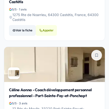
Castétis
5/5 · 1 avis
1275 Rte de Noarrieu, 64300 Castétis, France, 64300
Castétis
Voir la fiche
Appeler
Céline Aonna - Coach développement personnel
professionnel - Port-Sainte-Foy-et-Ponchapt
5/5 · 3 avis
12 Rés du Moulin, 33220 Port-Sainte-Foy-et-