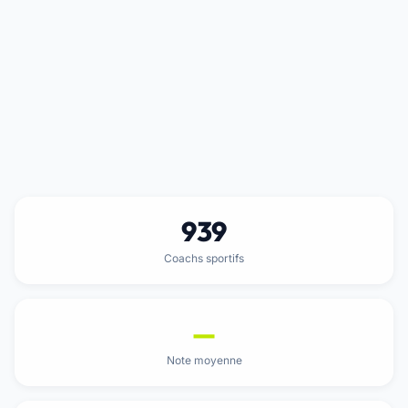
939
Coachs sportifs
—
Note moyenne