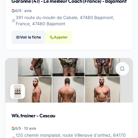
Garonne (47) - Le meilleur Coach (France) - Bajamont
0/5 · avis
391 route du moulin de Cabale, 47480 Bajamont,
France, 47480 Bajamont
Voir la fiche
Appeler
Wk.trainer - Cescau
5/5 · 13 avis
120 chemin monplaisir, route Villenave d'arthez, 64170