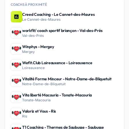
COACHS À PROXIMITÉ
Creed Coaching - Le Cannet-des-Maures
Le Cannet-des-Maures
workfit/ coach sportif briançon - Val-des-Prés
Val-des-Prés
Winphys - Mergey
Mergey
Wefit.Club Loireauxence - Loireauxence
Loireauxence
Vitalité Forme Minceur - Notre-Dame-de-Bliquetuit
Notre-Dame-de-Bliquetuit
Vita liberté Macouria - Tonate-Macouria
Tonate-Macouria
Valoriz et Vous - Ris
Ris
T1 Coaching - Thermes de Saubusse - Saubusse