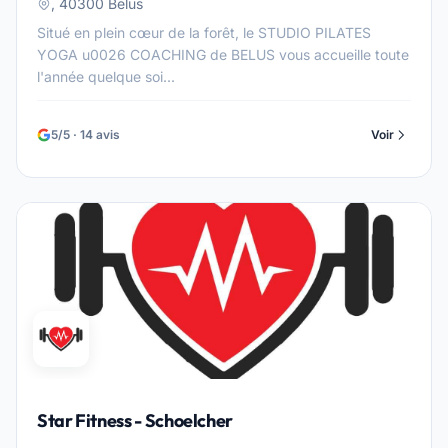
, 40300 Belus
Situé en plein cœur de la forêt, le STUDIO PILATES
YOGA u0026 COACHING de BELUS vous accueille toute
l'année quelque soi...
5/5 · 14 avis
Voir
Star Fitness - Schoelcher