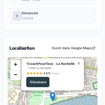
Dimanche
D
Fermé
Localisation
Ouvrir dans Google Maps
×
1CoachPourTous - La Rochelle
+
, 17000 La Rochelle
4.9/5
(7 avis)
−
Itinéraire