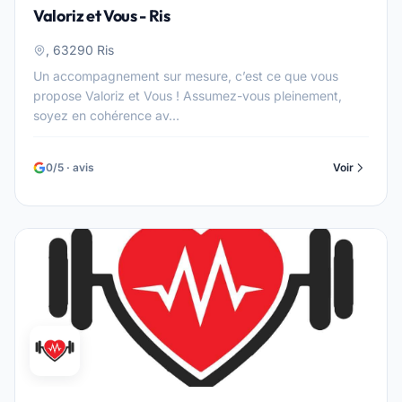
Valoriz et Vous - Ris
, 63290 Ris
Un accompagnement sur mesure, c’est ce que vous
propose Valoriz et Vous ! Assumez-vous pleinement,
soyez en cohérence av...
0/5 · avis
Voir