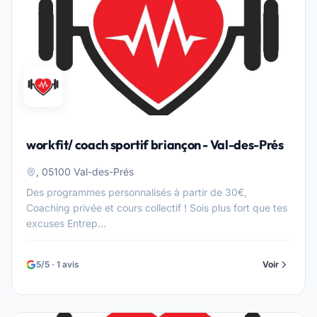
workfit/ coach sportif briançon - Val-des-Prés
, 05100 Val-des-Prés
Des programmes personnalisés à partir de 30€,
Coaching privée et cours collectif ! Sois plus fort que tes
excuses Entrep...
5/5 · 1 avis
Voir