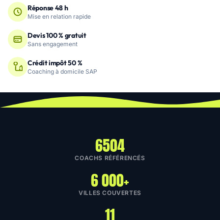
Réponse 48 h
Mise en relation rapide
Devis 100 % gratuit
Sans engagement
Crédit impôt 50 %
Coaching à domicile SAP
6504
COACHS RÉFÉRENCÉS
6 000+
VILLES COUVERTES
11