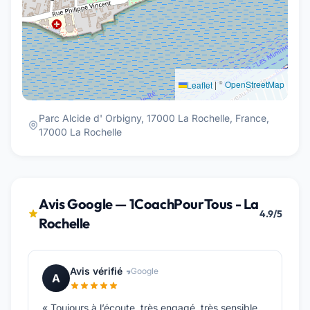
|
©
OpenStreetMap
Leaflet
Parc Alcide d' Orbigny, 17000 La Rochelle, France,
17000 La Rochelle
Avis Google — 1CoachPourTous - La
4.9/5
Rochelle
Avis vérifié
Google
A
« Toujours à l’écoute, très engagé, très sensible