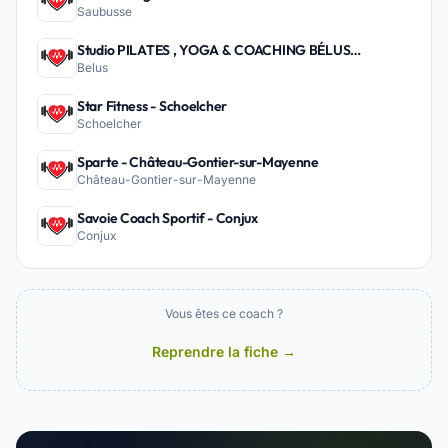
Saubusse
Studio PILATES , YOGA & COACHING BÉLUS
Belus
PEYREHORADE - Belus
Star Fitness - Schoelcher
Schoelcher
Sparte - Château-Gontier-sur-Mayenne
Château-Gontier-sur-Mayenne
Savoie Coach Sportif - Conjux
Conjux
Vous êtes ce coach ?
Reprendre la fiche →