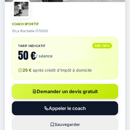
COACH SPORTIF
La Rochelle (17000)
TARIF INDICATIF
SAP −50%
50 €
/ séance
25 €
après crédit d'impôt à domicile
Demander un devis gratuit
Appeler le coach
Sauvegarder