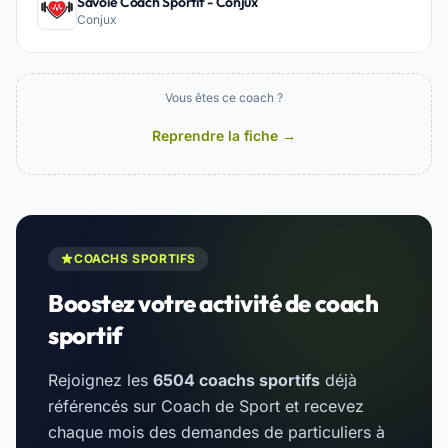
Savoie Coach Sportif - Conjux
Conjux
Vous êtes ce coach ?
Reprendre la fiche →
COACHS SPORTIFS
Boostez votre activité de coach
sportif
Rejoignez les
6504 coachs sportifs
déjà
référencés sur Coach de Sport et recevez
chaque mois des demandes de particuliers à