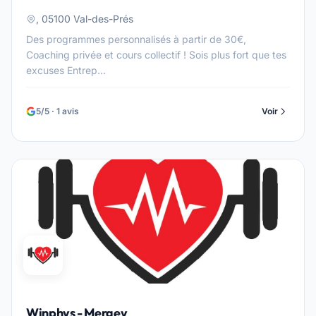
, 05100 Val-des-Prés
Des programmes personnalisés à partir de 30€,
Coaching privée et cours collectif ! Sois plus fort que tes
excuses Entrep...
5/5 · 1 avis
Voir
Winphys - Mergey