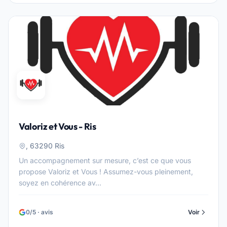
Valoriz et Vous - Ris
, 63290 Ris
Un accompagnement sur mesure, c’est ce que vous
propose Valoriz et Vous ! Assumez-vous pleinement,
soyez en cohérence av...
0/5 · avis
Voir