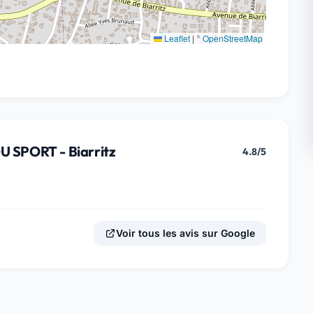
Leaflet
|
©
OpenStreetMap
 SPORT - Biarritz
4.8/5
Voir tous les avis sur Google