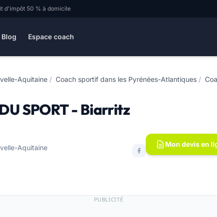
it d'impôt 50 % à domicile
Blog
Espace coach
velle-Aquitaine
/
Coach sportif dans les Pyrénées-Atlantiques
/
Coa
 SPORT - Biarritz
Mon devis en li
velle-Aquitaine
PUBLICITÉ