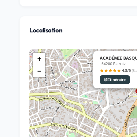
Localisation
ACADÉMIE BASQUE
+
, 64200 Biarritz
−
4.8/5
(6 
Itinéraire