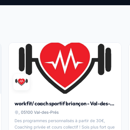
workfit/ coach sportif briançon - Val-des-
Prés
, 05100 Val-des-Prés
Des programmes personnalisés à partir de 30€,
Coaching privée et cours collectif ! Sois plus fort que