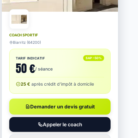
COACH SPORTIF
Biarritz (64200)
TARIF INDICATIF
SAP −50%
50 €
/ séance
25 €
après crédit d'impôt à domicile
Demander un devis gratuit
Appeler le coach