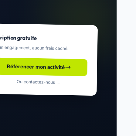
ription gratuite
n engagement, aucun frais caché.
Référencer mon activité
Ou contactez-nous →