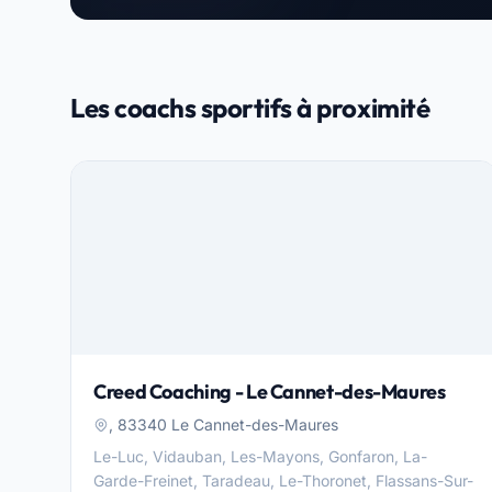
Les coachs sportifs à proximité
Creed Coaching - Le Cannet-des-Maures
, 83340 Le Cannet-des-Maures
Le-Luc, Vidauban, Les-Mayons, Gonfaron, La-
Garde-Freinet, Taradeau, Le-Thoronet, Flassans-Sur-