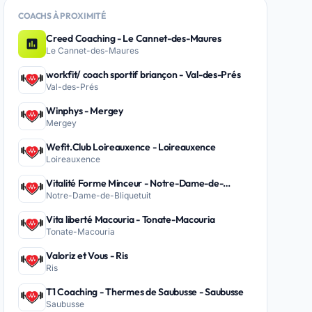
COACHS À PROXIMITÉ
Creed Coaching - Le Cannet-des-Maures
Le Cannet-des-Maures
workfit/ coach sportif briançon - Val-des-Prés
Val-des-Prés
Winphys - Mergey
Mergey
Wefit.Club Loireauxence - Loireauxence
Loireauxence
Vitalité Forme Minceur - Notre-Dame-de-
Notre-Dame-de-Bliquetuit
Bliquetuit
Vita liberté Macouria - Tonate-Macouria
Tonate-Macouria
Valoriz et Vous - Ris
Ris
T1 Coaching - Thermes de Saubusse - Saubusse
Saubusse