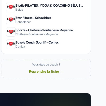
Studio PILATES , YOGA & COACHING BÉLUS
Belus
PEYREHORADE - Belus
Star Fitness - Schoelcher
Schoelcher
Sparte - Château-Gontier-sur-Mayenne
Château-Gontier-sur-Mayenne
Savoie Coach Sportif - Conjux
Conjux
Vous êtes ce coach ?
Reprendre la fiche →