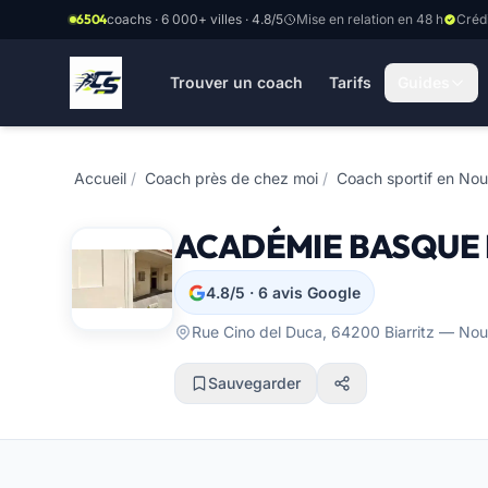
Aller au contenu principal
6504
coachs · 6 000+ villes · 4.8/5
Mise en relation en 48 h
Créd
Trouver un coach
Tarifs
Guides
Accueil
/
Coach près de chez moi
/
Coach sportif en Nou
ACADÉMIE BASQUE DU
4.8/5 · 6 avis Google
Rue Cino del Duca, 64200 Biarritz — Nou
Sauvegarder