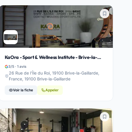
KaOra - Sport & Wellness Institute - Brive-la-
Gaillarde
3/5 · 1 avis
26 Rue de l'Île du Roi, 19100 Brive-la-Gaillarde,
France, 19100 Brive-la-Gaillarde
Voir la fiche
Appeler