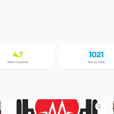
4.7
1021
Note moyenne
Avis au total