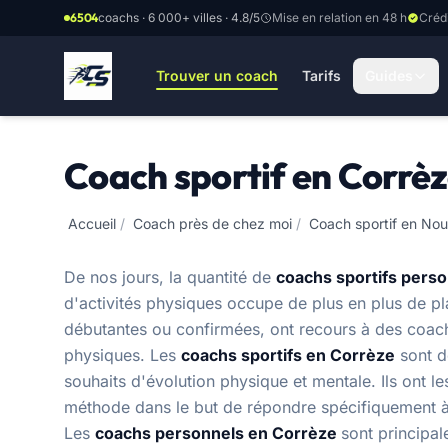
Aller au contenu principal
6504
coachs · 6 000+ villes · 4.8/5
Mise en relation en 48 h
Créd
Trouver un coach
Tarifs
Guides
Coach sportif en Corrè
Accueil
/
Coach près de chez moi
/
Coach sportif en Nou
De nos jours, la quantité de
coachs sportifs pers
d'activités physiques occupe de plus en plus de 
débutantes ou confirmées, ont recours à des coachs
physiques. Les
coachs sportifs en Corrèze
sont d
souhaits d'évolution physique et mentale. Ils ont l
méthode dans le but de répondre spécifiquement 
Les
coachs personnels en Corrèze
sont principa