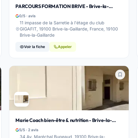
PARCOURS FORMATION BRIVE - Brive-la-
Gaillarde
0/5 · avis
11 impasse de la Sarretie à l'étage du club
GIGAFIT, 19100 Brive-la-Gaillarde, France, 19100
Brive-la-Gaillarde
Voir la fiche
Appeler
Marie Coach bien-être & nutrition - Brive-la-
Gaillarde
5/5 · 2 avis
34 Av. Maréchal Bugeaud, 19100 Brive-la-