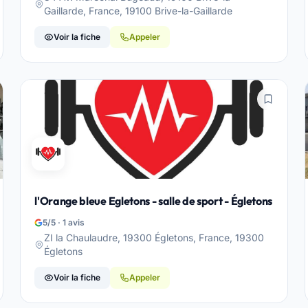
Gaillarde, France, 19100 Brive-la-Gaillarde
Voir la fiche
Appeler
l'Orange bleue Egletons - salle de sport - Égletons
5/5 · 1 avis
ZI la Chaulaudre, 19300 Égletons, France, 19300
Égletons
Voir la fiche
Appeler