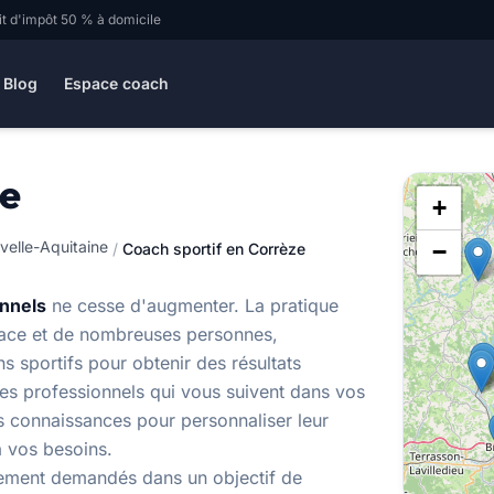
it d'impôt 50 % à domicile
Blog
Espace coach
ze
+
velle-Aquitaine
−
/
Coach sportif en Corrèze
onnels
ne cesse d'augmenter. La pratique
place et de nombreuses personnes,
 sportifs pour obtenir des résultats
es professionnels qui vous suivent dans vos
es connaissances pour personnaliser leur
à vos besoins.
lement demandés dans un objectif de