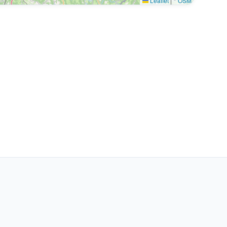
Leaflet
|
©
OSM