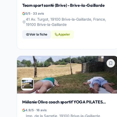
Team sport santé (Brive) - Brive-la-Gaillarde
5/5 · 33 avis
41 Av. Turgot, 19100 Brive-la-Gaillarde, France,
19100 Brive-la-Gaillarde
Voir la fiche
Appeler
Mélanie Oliva coach sportif YOGA PILATES
FITNESS Brive-La-Gaillarde - Brive-la-Gaillarde
4.9/5 · 16 avis
Imp. de la Sarretie, 19100 Brive-la-Gaillarde,