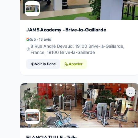
JAMS Academy - Brive-la-Gaillarde
5/5 · 13 avis
8 Rue André Devaud, 19100 Brive-la-Gaillarde,
France, 19100 Brive-la-Gaillarde
Voir la fiche
Appeler
ELANCIA TULLE - Tulle