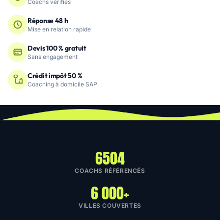
Coachs vérifiés
Réponse 48 h
Mise en relation rapide
Devis 100 % gratuit
Sans engagement
Crédit impôt 50 %
Coaching à domicile SAP
6504
COACHS RÉFÉRENCÉS
6 000+
VILLES COUVERTES