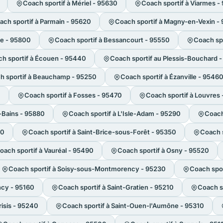
Coach sportif à Mériel - 95630
Coach sportif à Viarmes -
ach sportif à Parmain - 95620
Coach sportif à Magny-en-Vexin -
he - 95800
Coach sportif à Bessancourt - 95550
Coach spo
h sportif à Écouen - 95440
Coach sportif au Plessis-Bouchard 
h sportif à Beauchamp - 95250
Coach sportif à Ézanville - 9546
0
Coach sportif à Fosses - 95470
Coach sportif à Louvres
-Bains - 95880
Coach sportif à L'Isle-Adam - 95290
Coach
00
Coach sportif à Saint-Brice-sous-Forêt - 95350
Coach s
oach sportif à Vauréal - 95490
Coach sportif à Osny - 95520
Coach sportif à Soisy-sous-Montmorency - 95230
Coach spor
ncy - 95160
Coach sportif à Saint-Gratien - 95210
Coach sp
isis - 95240
Coach sportif à Saint-Ouen-l'Aumône - 95310