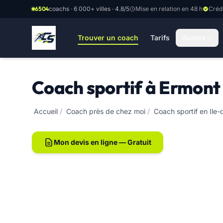
Aller au contenu principal
6504
coachs · 6 000+ villes · 4.8/5
Mise en relation en 48 h
Créd
Trouver un coach
Tarifs
Guides
Coach sportif à Ermont
Accueil
/
Coach près de chez moi
/
Coach sportif en Ile
Mon devis en ligne — Gratuit