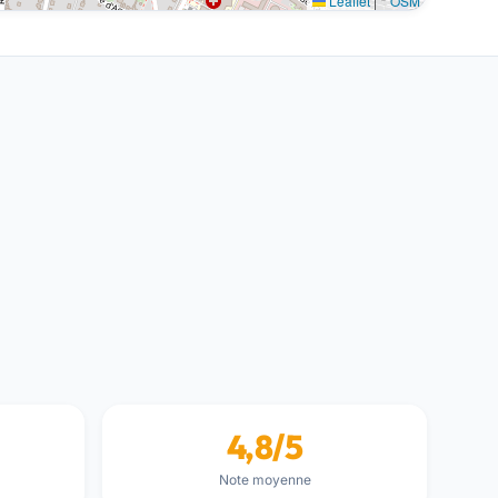
Leaflet
|
©
OSM
4,8/5
Note moyenne