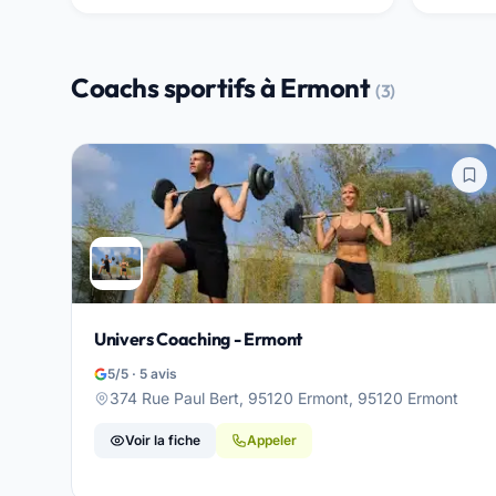
Coachs sportifs à Ermont
(3)
Univers Coaching - Ermont
5/5 · 5 avis
374 Rue Paul Bert, 95120 Ermont, 95120 Ermont
Voir la fiche
Appeler