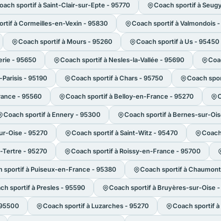
oach sportif à Saint-Clair-sur-Epte - 95770
Coach sportif à Seug
rtif à Cormeilles-en-Vexin - 95830
Coach sportif à Valmondois 
Coach sportif à Mours - 95260
Coach sportif à Us - 95450
lerie - 95650
Coach sportif à Nesles-la-Vallée - 95690
Coac
Parisis - 95190
Coach sportif à Chars - 95750
Coach spor
France - 95560
Coach sportif à Belloy-en-France - 95270
C
Coach sportif à Ennery - 95300
Coach sportif à Bernes-sur-Oi
ur-Oise - 95270
Coach sportif à Saint-Witz - 95470
Coach 
u-Tertre - 95270
Coach sportif à Roissy-en-France - 95700
 sportif à Puiseux-en-France - 95380
Coach sportif à Chaumont
ch sportif à Presles - 95590
Coach sportif à Bruyères-sur-Oise 
- 95500
Coach sportif à Luzarches - 95270
Coach sportif à