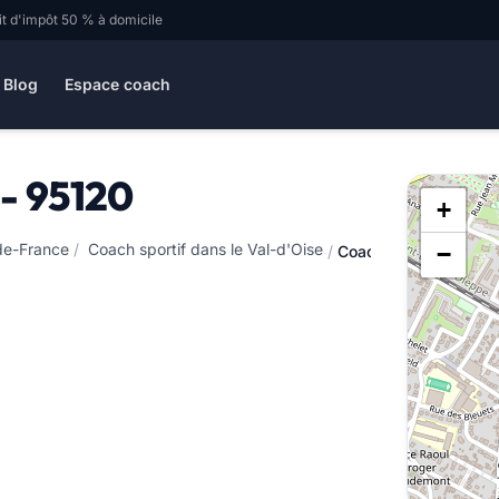
it d'impôt 50 % à domicile
Blog
Espace coach
 - 95120
+
-de-France
/
Coach sportif dans le Val-d'Oise
−
/
Coach sportif à Ermon