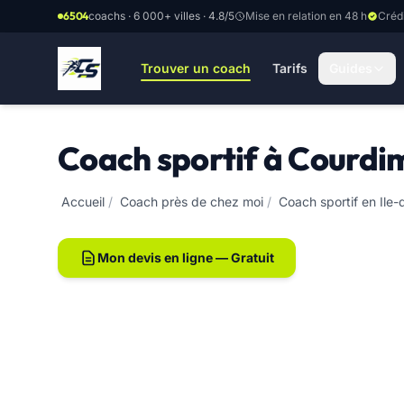
Aller au contenu principal
6504
coachs · 6 000+ villes · 4.8/5
Mise en relation en 48 h
Créd
Trouver un coach
Tarifs
Guides
Coach sportif à Courdi
Accueil
/
Coach près de chez moi
/
Coach sportif en Ile
Mon devis en ligne — Gratuit