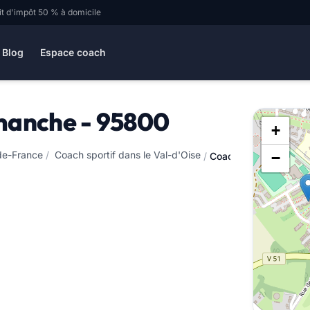
it d'impôt 50 % à domicile
Blog
Espace coach
manche - 95800
+
-de-France
/
Coach sportif dans le Val-d'Oise
−
/
Coach sportif à Cour