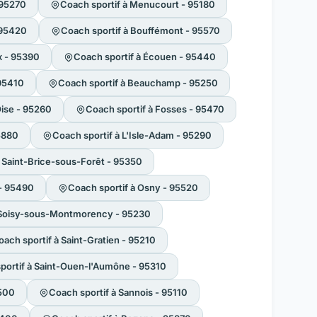
 95270
Coach sportif à Menucourt - 95180
 95420
Coach sportif à Bouffémont - 95570
ix - 95390
Coach sportif à Écouen - 95440
 95410
Coach sportif à Beauchamp - 95250
ise - 95260
Coach sportif à Fosses - 95470
95880
Coach sportif à L'Isle-Adam - 95290
à Saint-Brice-sous-Forêt - 95350
 - 95490
Coach sportif à Osny - 95520
 Soisy-sous-Montmorency - 95230
oach sportif à Saint-Gratien - 95210
portif à Saint-Ouen-l'Aumône - 95310
5500
Coach sportif à Sannois - 95110