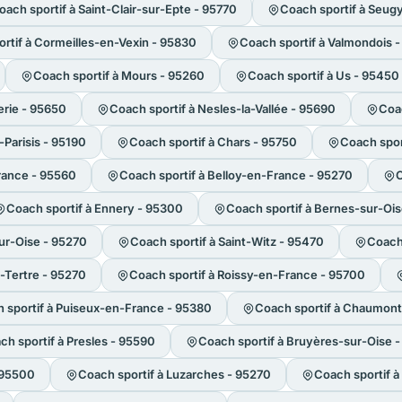
oach sportif à Saint-Clair-sur-Epte - 95770
Coach sportif à Seug
rtif à Cormeilles-en-Vexin - 95830
Coach sportif à Valmondois 
Coach sportif à Mours - 95260
Coach sportif à Us - 95450
lerie - 95650
Coach sportif à Nesles-la-Vallée - 95690
Coac
Parisis - 95190
Coach sportif à Chars - 95750
Coach spor
France - 95560
Coach sportif à Belloy-en-France - 95270
C
Coach sportif à Ennery - 95300
Coach sportif à Bernes-sur-Oi
ur-Oise - 95270
Coach sportif à Saint-Witz - 95470
Coach 
u-Tertre - 95270
Coach sportif à Roissy-en-France - 95700
 sportif à Puiseux-en-France - 95380
Coach sportif à Chaumont
ch sportif à Presles - 95590
Coach sportif à Bruyères-sur-Oise 
- 95500
Coach sportif à Luzarches - 95270
Coach sportif à