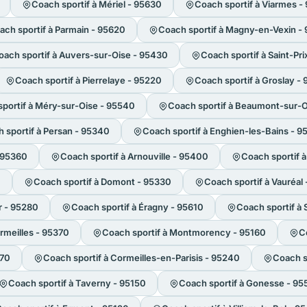
Coach sportif à Mériel - 95630
Coach sportif à Viarmes -
ach sportif à Parmain - 95620
Coach sportif à Magny-en-Vexin -
oach sportif à Auvers-sur-Oise - 95430
Coach sportif à Saint-Pr
Coach sportif à Pierrelaye - 95220
Coach sportif à Groslay -
portif à Méry-sur-Oise - 95540
Coach sportif à Beaumont-sur-O
 sportif à Persan - 95340
Coach sportif à Enghien-les-Bains - 
 95360
Coach sportif à Arnouville - 95400
Coach sportif 
0
Coach sportif à Domont - 95330
Coach sportif à Vauréal
r - 95280
Coach sportif à Éragny - 95610
Coach sportif à
rmeilles - 95370
Coach sportif à Montmorency - 95160
C
170
Coach sportif à Cormeilles-en-Parisis - 95240
Coach s
Coach sportif à Taverny - 95150
Coach sportif à Gonesse - 9