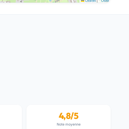
Leaflet
|
©
OSM
4,8/5
Note moyenne