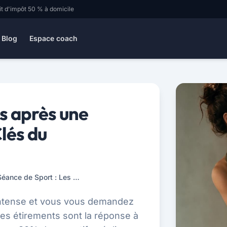
it d'impôt 50 % à domicile
Blog
Espace coach
ts après une
lés du
Maîtriser les Étirements après une Séance de Sport : Les Clés du Rétablissement
intense et vous vous demandez
es étirements sont la réponse à