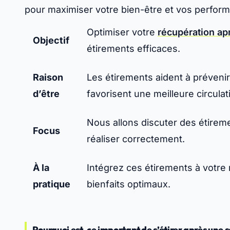
pour maximiser votre bien-être et vos perfor
Optimiser votre
récupération ap
Objectif
étirements efficaces.
Raison
Les étirements aident à prévenir
d’être
favorisent une meilleure circula
Nous allons discuter des étirem
Focus
réaliser correctement.
À la
Intégrez ces étirements à votre
pratique
bienfaits optimaux.
Pourquoi est-ce important de s’étirer après une 