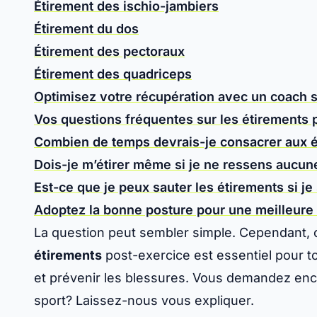
Étirement des ischio-jambiers
Étirement du dos
Étirement des pectoraux
Étirement des quadriceps
Optimisez votre récupération avec un coach sp
Vos questions fréquentes sur les étirements 
Combien de temps devrais-je consacrer aux é
Dois-je m’étirer même si je ne ressens aucu
Est-ce que je peux sauter les étirements si je
Adoptez la bonne posture pour une meilleure
La question peut sembler simple. Cependant, 
étirements
post-exercice est essentiel pour to
et prévenir les blessures. Vous demandez enc
sport? Laissez-nous vous expliquer.