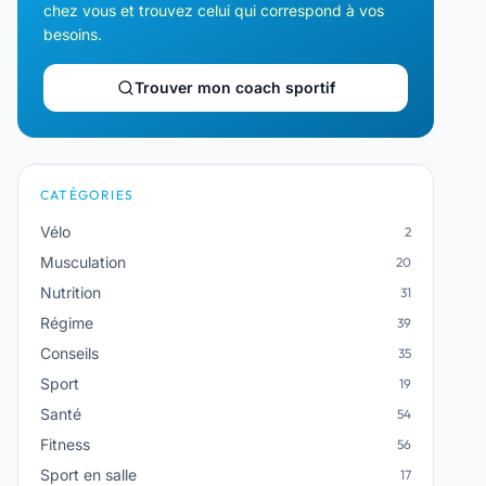
chez vous et trouvez celui qui correspond à vos
besoins.
Trouver mon coach sportif
CATÉGORIES
Vélo
2
Musculation
20
Nutrition
31
Régime
39
Conseils
35
Sport
19
Santé
54
Fitness
56
Sport en salle
17