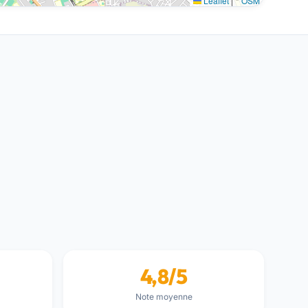
Leaflet
|
©
OSM
4,8/5
Note moyenne