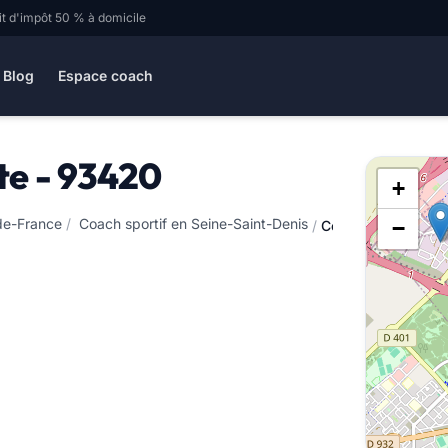
it d'impôt 50 % à domicile
Blog
Espace coach
nte - 93420
+
-de-France
/
Coach sportif en Seine-Saint-Denis
−
/
Coach sportif à Vi