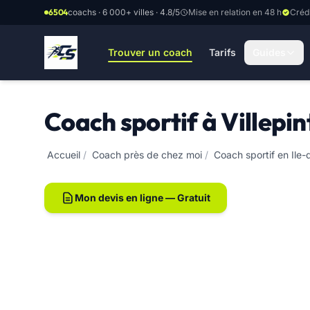
Aller au contenu principal
6504
coachs · 6 000+ villes · 4.8/5
Mise en relation en 48 h
Créd
Trouver un coach
Tarifs
Guides
Coach sportif à Villepi
Accueil
/
Coach près de chez moi
/
Coach sportif en Ile
Mon devis en ligne — Gratuit