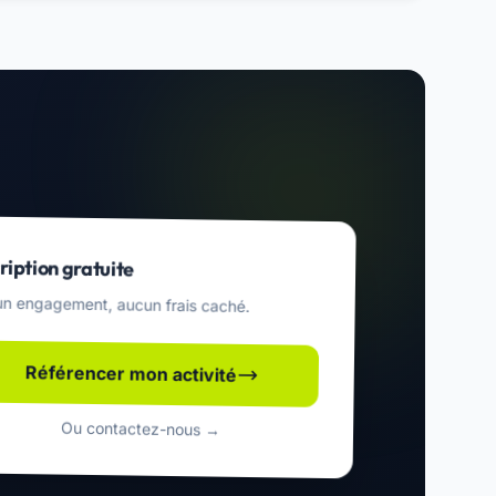
ription gratuite
n engagement, aucun frais caché.
Référencer mon activité
Ou contactez-nous →