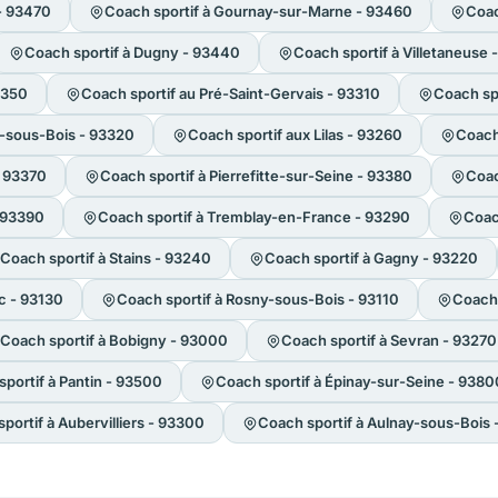
- 93470
Coach sportif à Gournay-sur-Marne - 93460
Coac
Coach sportif à Dugny - 93440
Coach sportif à Villetaneuse
3350
Coach sportif au Pré-Saint-Gervais - 93310
Coach spo
s-sous-Bois - 93320
Coach sportif aux Lilas - 93260
Coach 
- 93370
Coach sportif à Pierrefitte-sur-Seine - 93380
Coac
- 93390
Coach sportif à Tremblay-en-France - 93290
Coac
Coach sportif à Stains - 93240
Coach sportif à Gagny - 93220
c - 93130
Coach sportif à Rosny-sous-Bois - 93110
Coach 
Coach sportif à Bobigny - 93000
Coach sportif à Sevran - 93270
portif à Pantin - 93500
Coach sportif à Épinay-sur-Seine - 9380
portif à Aubervilliers - 93300
Coach sportif à Aulnay-sous-Bois