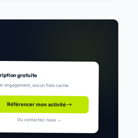
ription gratuite
n engagement, aucun frais caché.
Référencer mon activité
Ou contactez-nous →