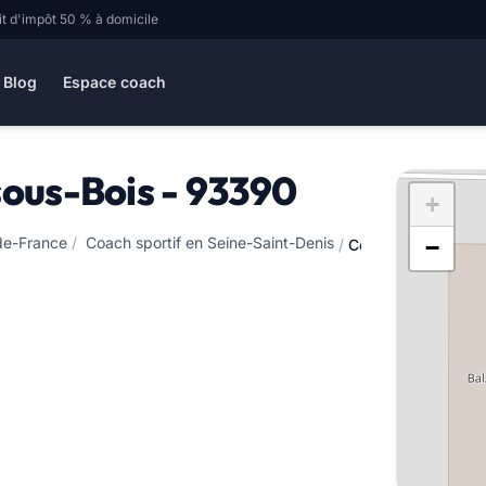
it d'impôt 50 % à domicile
Blog
Espace coach
sous-Bois - 93390
+
-de-France
/
Coach sportif en Seine-Saint-Denis
−
/
Coach sportif à Cl