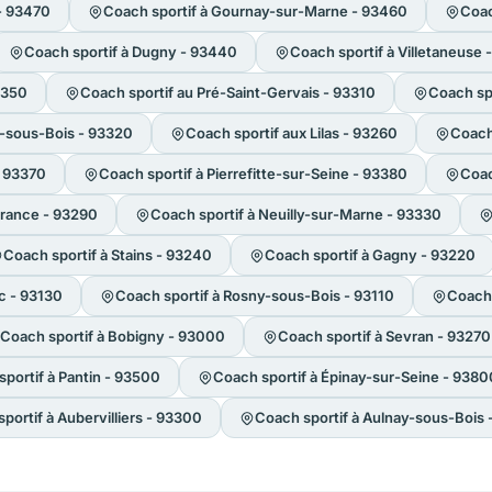
- 93470
Coach sportif à Gournay-sur-Marne - 93460
Coac
Coach sportif à Dugny - 93440
Coach sportif à Villetaneuse
3350
Coach sportif au Pré-Saint-Gervais - 93310
Coach spo
s-sous-Bois - 93320
Coach sportif aux Lilas - 93260
Coach 
- 93370
Coach sportif à Pierrefitte-sur-Seine - 93380
Coac
France - 93290
Coach sportif à Neuilly-sur-Marne - 93330
Coach sportif à Stains - 93240
Coach sportif à Gagny - 93220
c - 93130
Coach sportif à Rosny-sous-Bois - 93110
Coach 
Coach sportif à Bobigny - 93000
Coach sportif à Sevran - 93270
portif à Pantin - 93500
Coach sportif à Épinay-sur-Seine - 9380
portif à Aubervilliers - 93300
Coach sportif à Aulnay-sous-Bois