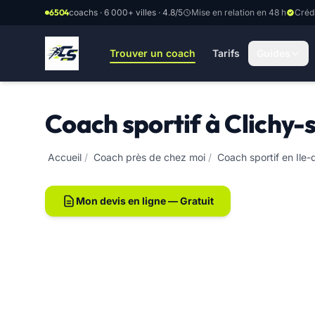
Aller au contenu principal
6504
coachs · 6 000+ villes · 4.8/5
Mise en relation en 48 h
Créd
Trouver un coach
Tarifs
Guides
Coach sportif à Clichy-
Accueil
/
Coach près de chez moi
/
Coach sportif en Ile
Mon devis en ligne — Gratuit