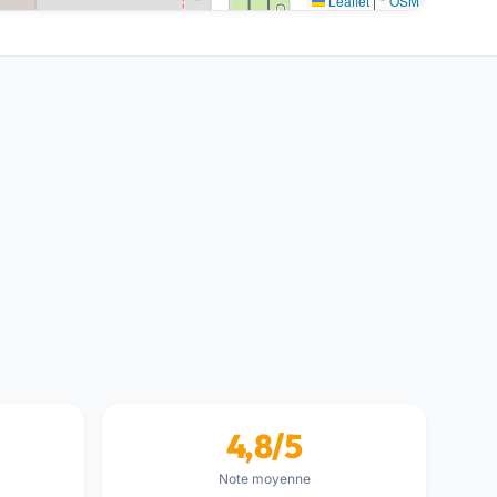
Leaflet
|
©
OSM
4,8/5
Note moyenne