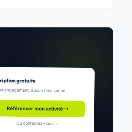
ription gratuite
n engagement, aucun frais caché.
Référencer mon activité
Ou contactez-nous →