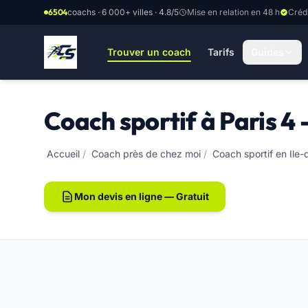
Aller au contenu principal
6504
coachs · 6 000+ villes · 4.8/5
Mise en relation en 48 h
Créd
Trouver un coach
Tarifs
Guides
Coach sportif à Paris 4
Accueil
/
Coach près de chez moi
/
Coach sportif en Ile
Mon devis en ligne — Gratuit