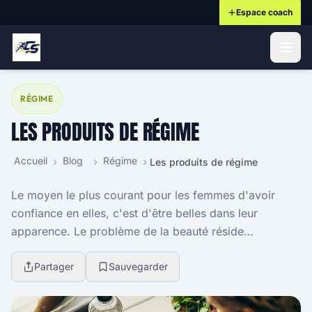
Espace coach
ontenu principal
RÉGIME
LES PRODUITS DE RÉGIME
Accueil
Blog
Régime
Les produits de régime
Le moyen le plus courant pour les femmes d'avoir
confiance en elles, c'est d'être belles dans leur
apparence. Le problème de la beauté réside
principalement dans l'excès de poids et plus une
femme es...
Partager
Sauvegarder