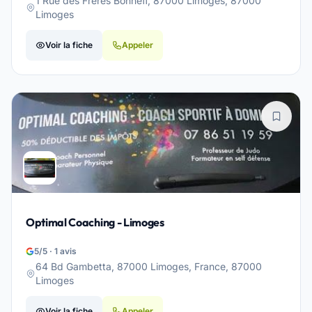
1 Rue des Frères Bonneff, 87000 Limoges, 87000
Limoges
Voir la fiche
Appeler
Optimal Coaching - Limoges
5/5 · 1 avis
64 Bd Gambetta, 87000 Limoges, France, 87000
Limoges
Voir la fiche
Appeler