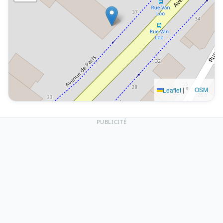
|
©
OSM
Leaflet
PUBLICITÉ