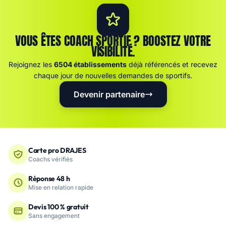
VOUS ÊTES COACH SPORTIF ? BOOSTEZ VOTRE
VISIBILITÉ.
Rejoignez les
6504 établissements
déjà référencés et recevez
chaque jour de nouvelles demandes de sportifs.
Devenir partenaire
Carte pro DRAJES
Coachs vérifiés
Réponse 48 h
Mise en relation rapide
Devis 100 % gratuit
Sans engagement