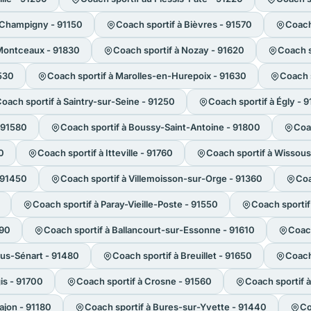
-Champigny - 91150
Coach sportif à Bièvres - 91570
Coach 
Montceaux - 91830
Coach sportif à Nozay - 91620
Coach s
1530
Coach sportif à Marolles-en-Hurepoix - 91630
Coach s
oach sportif à Saintry-sur-Seine - 91250
Coach sportif à Égly - 
- 91580
Coach sportif à Boussy-Saint-Antoine - 91800
Coa
0
Coach sportif à Itteville - 91760
Coach sportif à Wissous
- 91450
Coach sportif à Villemoisson-sur-Orge - 91360
Coa
Coach sportif à Paray-Vieille-Poste - 91550
Coach sportif
090
Coach sportif à Ballancourt-sur-Essonne - 91610
Coach
ous-Sénart - 91480
Coach sportif à Breuillet - 91650
Coach
is - 91700
Coach sportif à Crosne - 91560
Coach sportif 
ajon - 91180
Coach sportif à Bures-sur-Yvette - 91440
Co