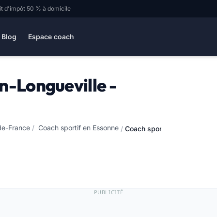
it d'impôt 50 % à domicile
Blog
Espace coach
n-Longueville -
-de-France
/
Coach sportif en Essonne
/
Coach sportif à D'Huison-Lo
PUBLICITÉ