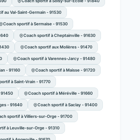
1590
Coach sportif à Soisy-sur-École - 91840
if au Val-Saint-Germain - 91530
Coach sportif à Sermaise - 91530
91640
Coach sportif à Cheptainville - 91630
91430
Coach sportif aux Molières - 91470
40
Coach sportif à Varennes-Jarcy - 91480
an - 91160
Coach sportif à Maisse - 91720
ortif à Saint-Vrain - 91770
- 91450
Coach sportif à Méréville - 91660
rges - 91640
Coach sportif à Saclay - 91400
ch sportif à Villiers-sur-Orge - 91700
tif à Leuville-sur-Orge - 91310
ortif à Angerville - 91670