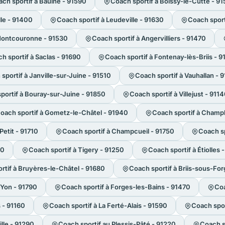
ch sportif à Baulne - 91590
Coach sportif à Boissy-le-Cutté - 9
lle - 91400
Coach sportif à Leudeville - 91630
Coach sport
Montcouronne - 91530
Coach sportif à Angervilliers - 91470
h sportif à Saclas - 91690
Coach sportif à Fontenay-lès-Briis - 
sportif à Janville-sur-Juine - 91510
Coach sportif à Vauhallan - 
portif à Bouray-sur-Juine - 91850
Coach sportif à Villejust - 911
oach sportif à Gometz-le-Châtel - 91940
Coach sportif à Champl
Petit - 91710
Coach sportif à Champcueil - 91750
Coach sp
20
Coach sportif à Tigery - 91250
Coach sportif à Étiolles 
rtif à Bruyères-le-Châtel - 91680
Coach sportif à Briis-sous-Fo
-Yon - 91790
Coach sportif à Forges-les-Bains - 91470
Coa
s - 91160
Coach sportif à La Ferté-Alais - 91590
Coach spor
ille - 91290
Coach sportif au Plessis-Pâté - 91220
Coach sp