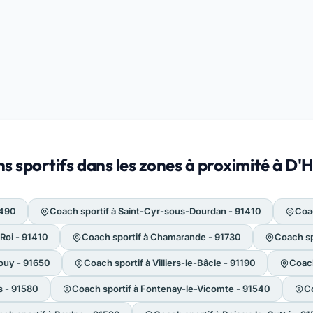
s sportifs dans les zones à proximité à D'
1490
Coach sportif à Saint-Cyr-sous-Dourdan - 91410
Coac
Roi - 91410
Coach sportif à Chamarande - 91730
Coach sp
ouy - 91650
Coach sportif à Villiers-le-Bâcle - 91190
Coach
s - 91580
Coach sportif à Fontenay-le-Vicomte - 91540
C