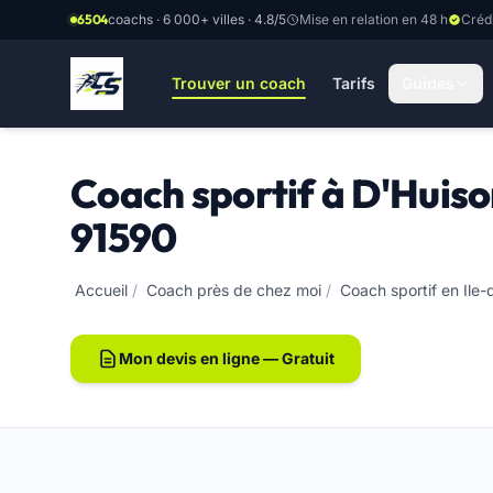
Aller au contenu principal
6504
coachs · 6 000+ villes · 4.8/5
Mise en relation en 48 h
Créd
Trouver un coach
Tarifs
Guides
Coach sportif à D'Huiso
91590
Accueil
/
Coach près de chez moi
/
Coach sportif en Ile
Mon devis en ligne — Gratuit