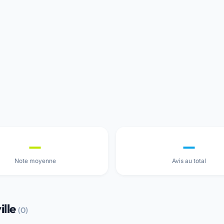
—
—
Note moyenne
Avis au total
ille
(0)