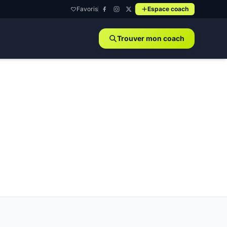
Favoris
Espace coach
Trouver mon coach
ngueville - 91590