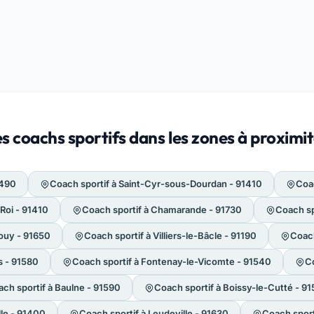
s coachs sportifs dans les zones à proximit
1490
Coach sportif à Saint-Cyr-sous-Dourdan - 91410
Coac
Roi - 91410
Coach sportif à Chamarande - 91730
Coach sp
ouy - 91650
Coach sportif à Villiers-le-Bâcle - 91190
Coach
s - 91580
Coach sportif à Fontenay-le-Vicomte - 91540
C
ch sportif à Baulne - 91590
Coach sportif à Boissy-le-Cutté - 9
lle - 91400
Coach sportif à Leudeville - 91630
Coach sport