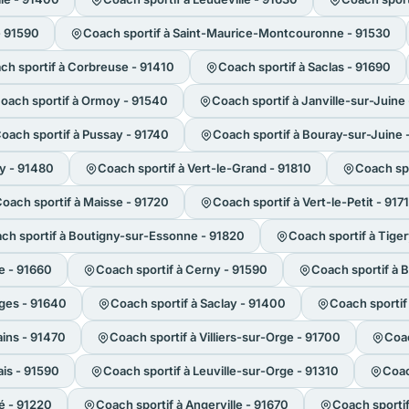
- 91590
Coach sportif à Saint-Maurice-Montcouronne - 91530
ch sportif à Corbreuse - 91410
Coach sportif à Saclas - 91690
oach sportif à Ormoy - 91540
Coach sportif à Janville-sur-Juine
oach sportif à Pussay - 91740
Coach sportif à Bouray-sur-Juine 
y - 91480
Coach sportif à Vert-le-Grand - 91810
Coach sp
oach sportif à Maisse - 91720
Coach sportif à Vert-le-Petit - 917
ch sportif à Boutigny-sur-Essonne - 91820
Coach sportif à Tige
le - 91660
Coach sportif à Cerny - 91590
Coach sportif à 
rges - 91640
Coach sportif à Saclay - 91400
Coach sportif
ains - 91470
Coach sportif à Villiers-sur-Orge - 91700
Coac
ais - 91590
Coach sportif à Leuville-sur-Orge - 91310
Coac
é - 91220
Coach sportif à Angerville - 91670
Coach sporti