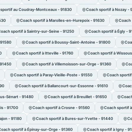
sportif au Coudray-Montceaux - 91830
Coach sportif à Nozay - 
1530
Coach sportif à Marolles-en-Hurepoix - 91630
Coach s
oach sportif à Saintry-sur-Seine - 91250
Coach sportif à Égly - 
- 91580
Coach sportif à Boussy-Saint-Antoine - 91800
Coa
0
Coach sportif à Itteville - 91760
Coach sportif à Wissous
- 91450
Coach sportif à Villemoisson-sur-Orge - 91360
Coa
Coach sportif à Paray-Vieille-Poste - 91550
Coach sportif
090
Coach sportif à Ballancourt-sur-Essonne - 91610
Coach
ous-Sénart - 91480
Coach sportif à Breuillet - 91650
Coach
is - 91700
Coach sportif à Crosne - 91560
Coach sportif 
ajon - 91180
Coach sportif à Bures-sur-Yvette - 91440
Co
oach sportif à Épinay-sur-Orge - 91360
Coach sportif à Igny - 9