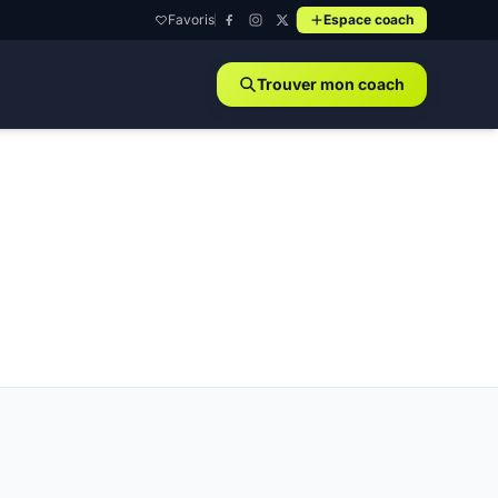
Favoris
Espace coach
Trouver mon coach
570