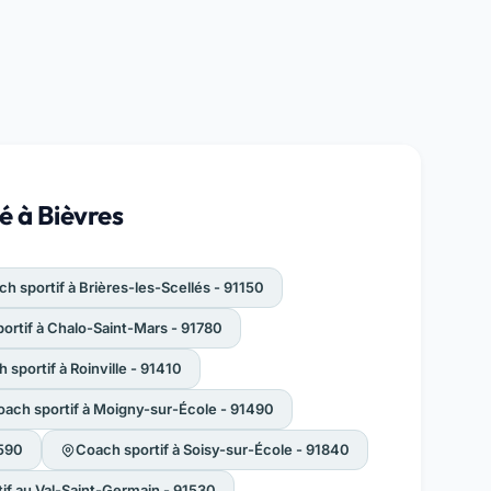
é à Bièvres
h sportif à Brières-les-Scellés - 91150
ortif à Chalo-Saint-Mars - 91780
 sportif à Roinville - 91410
oach sportif à Moigny-sur-École - 91490
1590
Coach sportif à Soisy-sur-École - 91840
if au Val-Saint-Germain - 91530