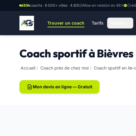
Aller au contenu principal
6504
coachs · 6 000+ villes · 4.8/5
Mise en relation en 48 h
Créd
Trouver un coach
Tarifs
Guides
Coach sportif à Bièvres
Accueil
/
Coach près de chez moi
/
Coach sportif en Ile
Mon devis en ligne — Gratuit