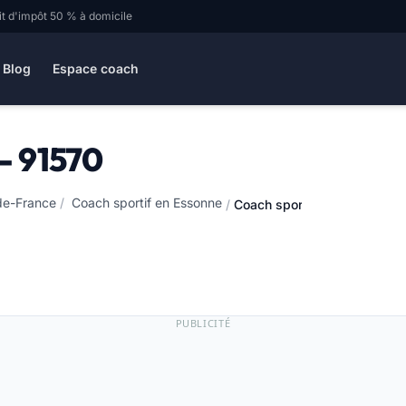
it d'impôt 50 % à domicile
Blog
Espace coach
 - 91570
-de-France
/
Coach sportif en Essonne
/
Coach sportif à Bièvres - 91
PUBLICITÉ