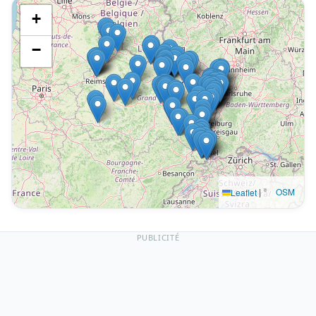
+
−
|
©
OSM
Leaflet
PUBLICITÉ