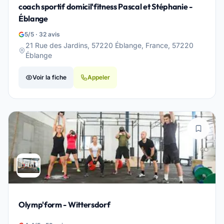
coach sportif domicil'fitness Pascal et Stéphanie -
Éblange
5/5 · 32 avis
21 Rue des Jardins, 57220 Éblange, France, 57220
Éblange
Voir la fiche
Appeler
Olymp'form - Wittersdorf