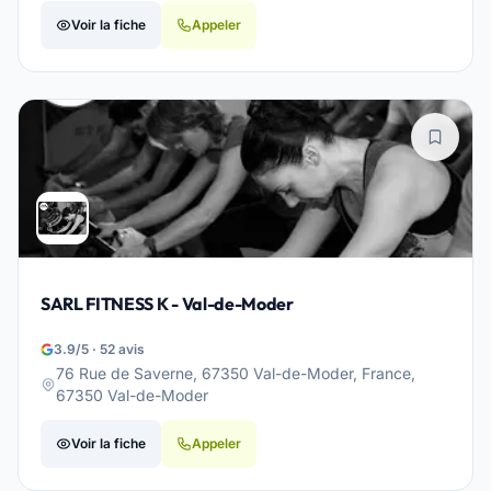
Voir la fiche
Appeler
SARL FITNESS K - Val-de-Moder
3.9/5 · 52 avis
76 Rue de Saverne, 67350 Val-de-Moder, France,
67350 Val-de-Moder
Voir la fiche
Appeler