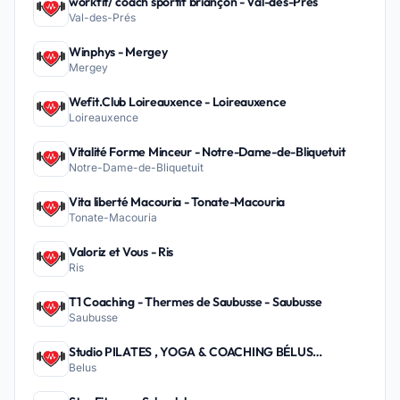
workfit/ coach sportif briançon - Val-des-Prés
Val-des-Prés
Winphys - Mergey
Mergey
Wefit.Club Loireauxence - Loireauxence
Loireauxence
Vitalité Forme Minceur - Notre-Dame-de-Bliquetuit
Notre-Dame-de-Bliquetuit
Vita liberté Macouria - Tonate-Macouria
Tonate-Macouria
Valoriz et Vous - Ris
Ris
T1 Coaching - Thermes de Saubusse - Saubusse
Saubusse
Studio PILATES , YOGA & COACHING BÉLUS
Belus
PEYREHORADE - Belus