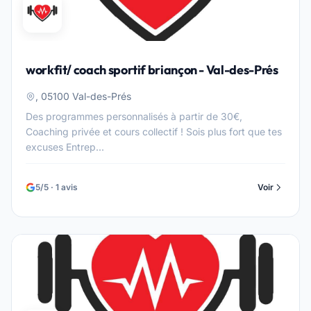
workfit/ coach sportif briançon - Val-des-Prés
, 05100 Val-des-Prés
Des programmes personnalisés à partir de 30€,
Coaching privée et cours collectif ! Sois plus fort que tes
excuses Entrep...
5/5 · 1 avis
Voir