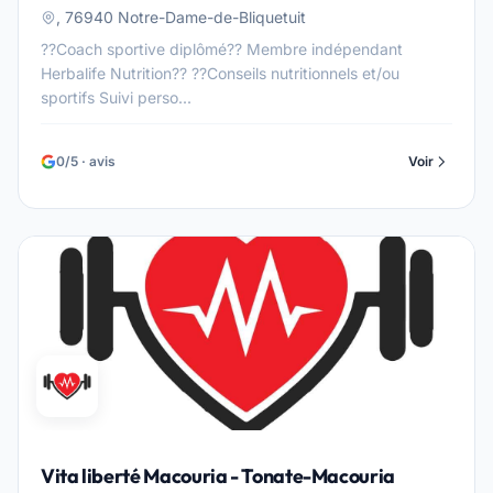
, 76940 Notre-Dame-de-Bliquetuit
??Coach sportive diplômé?? Membre indépendant
Herbalife Nutrition?? ??Conseils nutritionnels et/ou
sportifs Suivi perso...
0/5 · avis
Voir
Vita liberté Macouria - Tonate-Macouria