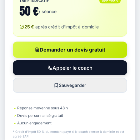
TARIF INDICATIF
SAP −50%
50 €
/ séance
25 €
après crédit d'impôt à domicile
Demander un devis gratuit
Appeler le coach
Sauvegarder
Réponse moyenne sous 48 h
Devis personnalisé gratuit
Aucun engagement
* Crédit d'impôt 50 % du montant payé si le coach exerce à domicile et est
agréé SAP.