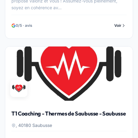
propose Valoriz et Vous ! Assumez-vous pleinement,
soyez en cohérence av...
0/5 · avis
Voir
T1 Coaching - Thermes de Saubusse - Saubusse
, 40180 Saubusse