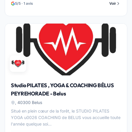
5/5 · 1 avis
Voir
Studio PILATES , YOGA & COACHING BÉLUS
PEYREHORADE - Belus
, 40300 Belus
Situé en plein cœur de la forêt, le STUDIO PILATES
YOGA u0026 COACHING de BELUS vous accueille toute
l'année quelque soi...