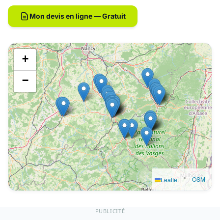
Mon devis en ligne — Gratuit
+
−
|
©
OSM
Leaflet
PUBLICITÉ