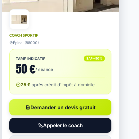
COACH SPORTIF
Épinal (88000)
TARIF INDICATIF
SAP −50%
50 €
/ séance
25 €
après crédit d'impôt à domicile
Demander un devis gratuit
Appeler le coach