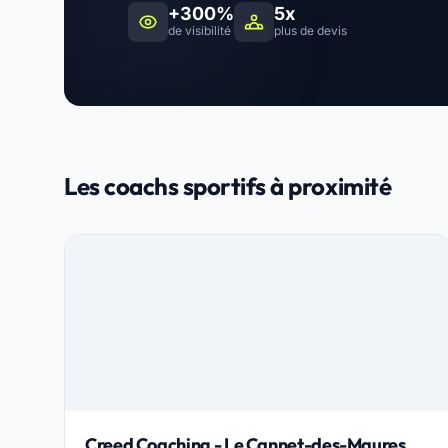
+300%
5x
de visibilité
plus de devis
Les coachs sportifs à proximité
Creed Coaching - Le Cannet-des-Maures