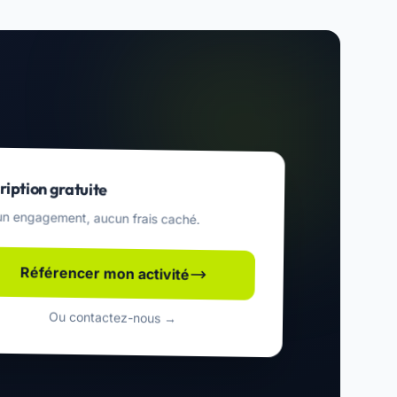
ription gratuite
n engagement, aucun frais caché.
Référencer mon activité
Ou contactez-nous →