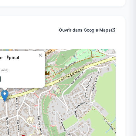
Ouvrir dans Google Maps
×
e - Épinal
( avis)