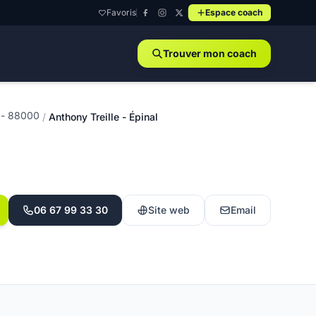
Favoris
Espace coach
Trouver mon coach
l - 88000
/
Anthony Treille - Épinal
06 67 99 33 30
Site web
Email