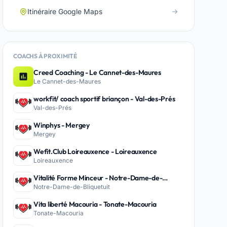
Itinéraire Google Maps
COACHS À PROXIMITÉ
Creed Coaching - Le Cannet-des-Maures
Le Cannet-des-Maures
workfit/ coach sportif briançon - Val-des-Prés
Val-des-Prés
Winphys - Mergey
Mergey
Wefit.Club Loireauxence - Loireauxence
Loireauxence
Vitalité Forme Minceur - Notre-Dame-de-
Notre-Dame-de-Bliquetuit
Bliquetuit
Vita liberté Macouria - Tonate-Macouria
Tonate-Macouria