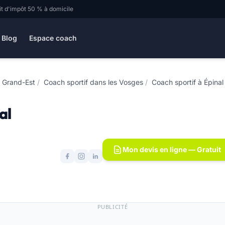
it d'impôt 50 % à domicile
Blog
Espace coach
e Grand-Est
/
Coach sportif dans les Vosges
/
Coach sportif à Épina
al
Mon devis en ligne — Gratuit
PUBLICITÉ