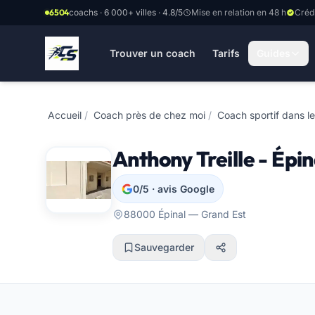
Aller au contenu principal
6504
coachs · 6 000+ villes · 4.8/5
Mise en relation en 48 h
Créd
Trouver un coach
Tarifs
Guides
Accueil
/
Coach près de chez moi
/
Coach sportif dans l
Anthony Treille - Épin
0/5 · avis Google
88000 Épinal — Grand Est
Sauvegarder