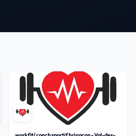
workfit/ coach sportif briançon - Val-des-