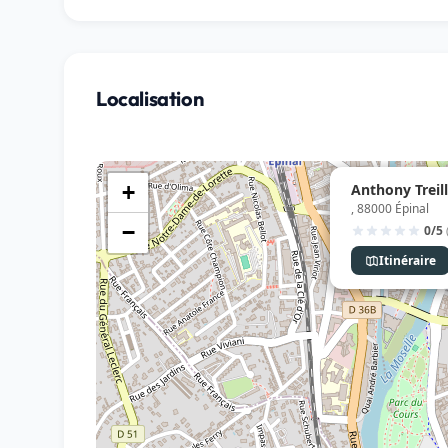
Localisation
Anthony Treill
+
, 88000 Épinal
−
0/5
Itinéraire