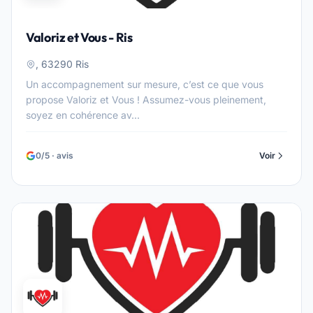
Valoriz et Vous - Ris
, 63290 Ris
Un accompagnement sur mesure, c’est ce que vous
propose Valoriz et Vous ! Assumez-vous pleinement,
soyez en cohérence av...
0/5 · avis
Voir