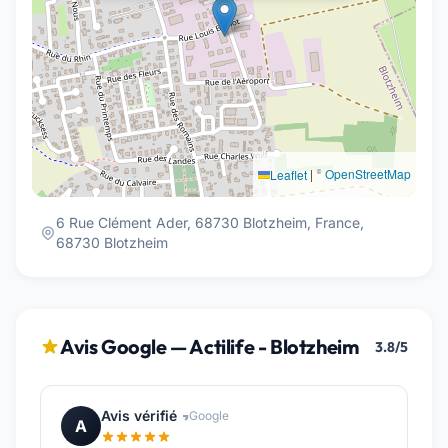
|
©
OpenStreetMap
Leaflet
6 Rue Clément Ader, 68730 Blotzheim, France,
68730 Blotzheim
Avis Google — Actilife - Blotzheim
3.8/5
Avis vérifié
Google
A