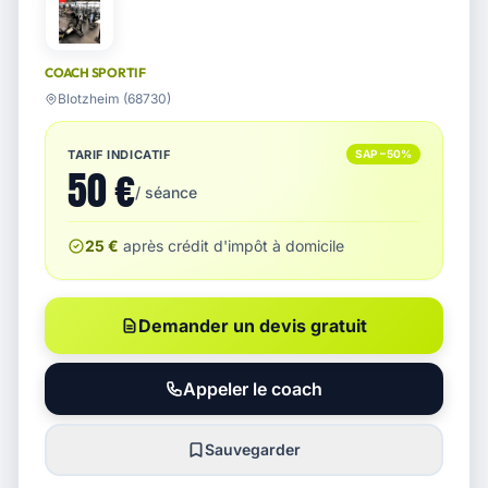
COACH SPORTIF
Blotzheim (68730)
TARIF INDICATIF
SAP −50%
50 €
/ séance
25 €
après crédit d'impôt à domicile
Demander un devis gratuit
Appeler le coach
Sauvegarder