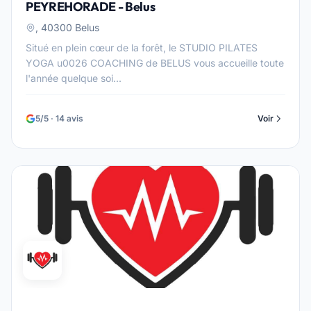
PEYREHORADE - Belus
, 40300 Belus
Situé en plein cœur de la forêt, le STUDIO PILATES
YOGA u0026 COACHING de BELUS vous accueille toute
l'année quelque soi...
5/5 · 14 avis
Voir