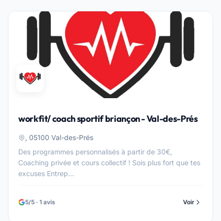
workfit/ coach sportif briançon - Val-des-Prés
, 05100 Val-des-Prés
Des programmes personnalisés à partir de 30€,
Coaching privée et cours collectif ! Sois plus fort que tes
excuses Entrep...
5/5 · 1 avis
Voir