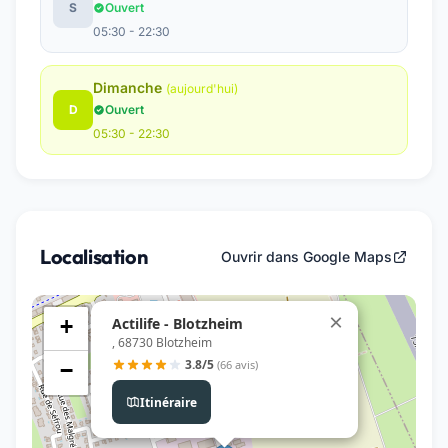
S
Ouvert
05:30 - 22:30
Dimanche
(aujourd'hui)
D
Ouvert
05:30 - 22:30
Localisation
Ouvrir dans Google Maps
×
Actilife - Blotzheim
+
, 68730 Blotzheim
3.8/5
(66 avis)
−
Itinéraire