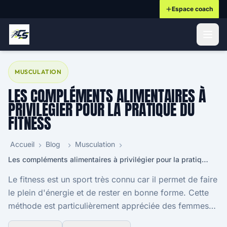
Espace coach
ontenu principal
MUSCULATION
LES COMPLÉMENTS ALIMENTAIRES À
PRIVILÉGIER POUR LA PRATIQUE DU
FITNESS
Accueil
Blog
Musculation
Les compléments alimentaires à privilégier pour la pratique du fitness
Le fitness est un sport très connu car il permet de faire
le plein d'énergie et de rester en bonne forme. Cette
méthode est particulièrement appréciée des femmes
car les hommes sont plus enclins à op...