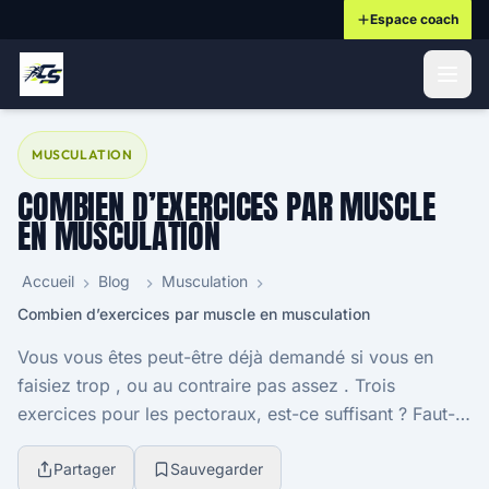
Espace coach
ontenu principal
MUSCULATION
COMBIEN D’EXERCICES PAR MUSCLE
EN MUSCULATION
Accueil
Blog
Musculation
Combien d’exercices par muscle en musculation
Vous vous êtes peut-être déjà demandé si vous en
faisiez trop , ou au contraire pas assez . Trois
exercices pour les pectoraux, est-ce suffisant ? Faut-il
varier à chaque séance ? En musculation, la q...
Partager
Sauvegarder