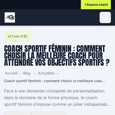
Espace coach
ontenu principal
ACTUALITÉS
COACH SPORTIF FÉMININ : COMMENT
CHOISIR LA MEILLEURE COACH POUR
ATTEINDRE VOS OBJECTIFS SPORTIFS ?
Accueil
Blog
Actualités
Coach sportif féminin : comment choisir la meilleure coach pour atteindre vos objectifs sportifs ?
Face à une demande croissante de personnalisation
dans le domaine de la forme physique, le coach
sportif féminin s’impose comme un pilier indispensable
pour celles désirant atteindre leurs objectifs s...