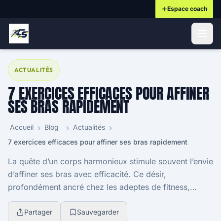
Espace coach
ontenu principal
ACTUALITÉS
7 EXERCICES EFFICACES POUR AFFINER
SES BRAS RAPIDEMENT
Accueil
Blog
Actualités
7 exercices efficaces pour affiner ses bras rapidement
La quête d’un corps harmonieux stimule souvent l’envie
d’affiner ses bras avec efficacité. Ce désir,
profondément ancré chez les adeptes de fitness,
s’accompagne d’une recherche presque frénétique de
...
Partager
Sauvegarder