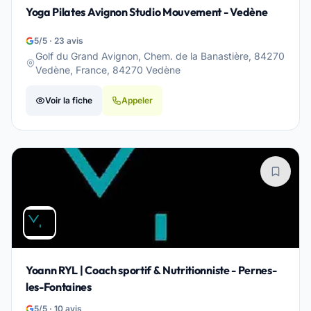
Yoga Pilates Avignon Studio Mouvement - Vedène
5/5 · 23 avis
Golf du Grand Avignon, Chem. de la Banastière, 84270
Vedène, France, 84270 Vedène
Voir la fiche
Appeler
Yoann RYL | Coach sportif & Nutritionniste - Pernes-
les-Fontaines
5/5 · 10 avis