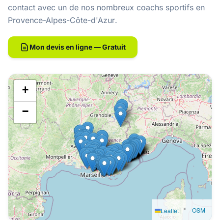
contact avec un de nos
nombreux coachs sportifs en
Provence-Alpes-Côte-d'Azur
.
Mon devis en ligne — Gratuit
+
−
|
©
OSM
Leaflet