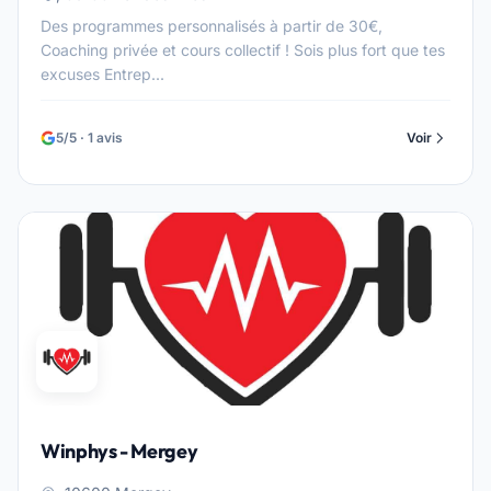
Des programmes personnalisés à partir de 30€,
Coaching privée et cours collectif ! Sois plus fort que tes
excuses Entrep...
5/5 · 1 avis
Voir
Winphys - Mergey