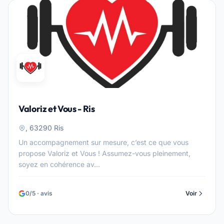
Valoriz et Vous - Ris
, 63290 Ris
Un accompagnement sur mesure, c’est ce que vous
propose Valoriz et Vous ! Assumez-vous pleinement,
soyez en cohérence av...
0/5 · avis
Voir