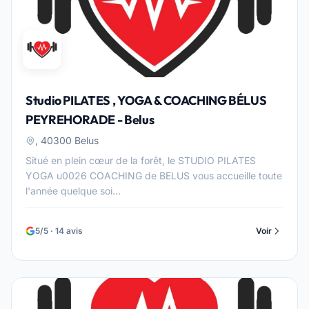
Studio PILATES , YOGA & COACHING BÉLUS
PEYREHORADE - Belus
, 40300 Belus
Situé en plein cœur de la forêt, le STUDIO PILATES
YOGA u0026 COACHING de BELUS vous accueille toute
l'année quelque soi...
5/5 · 14 avis
Voir