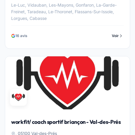
Le-Luc, Vidauban, Les-Mayons, Gonfaron, La-Garde-
Freinet, Taradeau, Le-Thoronet, Flassans-Sur-Issole,
Lorgues, Cabasse
16 avis
Voir
workfit/ coach sportif briançon - Val-des-Prés
, 05100 Val-des-Prés