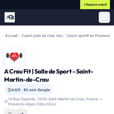
Espace coach
ontenu principal
Accueil
/
Coach près de chez moi
/
Coach sportif en Provence-
A Crau Fit | Salle de Sport - Saint-
Martin-de-Crau
4.6/5 · 82 avis Google
14 Rue Copernic, 13310 Saint-Martin-de-Crau, France —
Provence-Alpes-Côte d'Azur