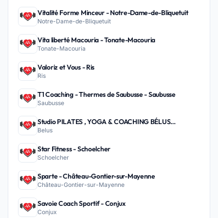
Vitalité Forme Minceur - Notre-Dame-de-Bliquetuit
Notre-Dame-de-Bliquetuit
Vita liberté Macouria - Tonate-Macouria
Tonate-Macouria
Valoriz et Vous - Ris
Ris
T1 Coaching - Thermes de Saubusse - Saubusse
Saubusse
Studio PILATES , YOGA & COACHING BÉLUS
Belus
PEYREHORADE - Belus
Star Fitness - Schoelcher
Schoelcher
Sparte - Château-Gontier-sur-Mayenne
Château-Gontier-sur-Mayenne
Savoie Coach Sportif - Conjux
Conjux