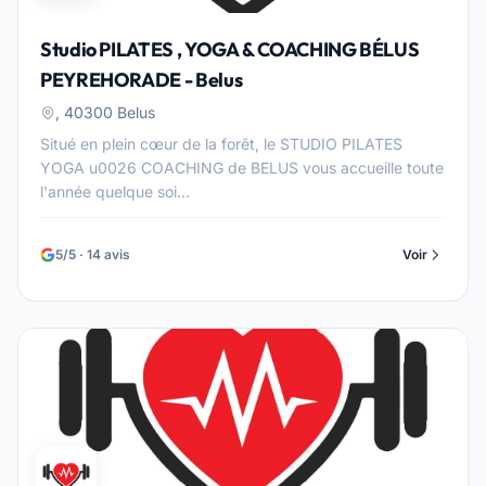
Studio PILATES , YOGA & COACHING BÉLUS
PEYREHORADE - Belus
, 40300 Belus
Situé en plein cœur de la forêt, le STUDIO PILATES
YOGA u0026 COACHING de BELUS vous accueille toute
l'année quelque soi...
5/5 · 14 avis
Voir