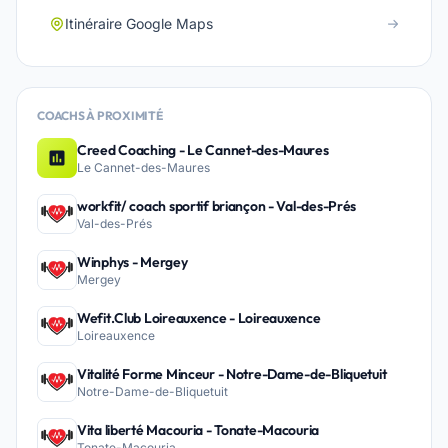
Itinéraire Google Maps
COACHS À PROXIMITÉ
Creed Coaching - Le Cannet-des-Maures
Le Cannet-des-Maures
workfit/ coach sportif briançon - Val-des-Prés
Val-des-Prés
Winphys - Mergey
Mergey
Wefit.Club Loireauxence - Loireauxence
Loireauxence
Vitalité Forme Minceur - Notre-Dame-de-Bliquetuit
Notre-Dame-de-Bliquetuit
Vita liberté Macouria - Tonate-Macouria
Tonate-Macouria