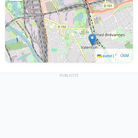
|
©
OSM
Leaflet
PUBLICITÉ