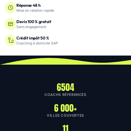
Réponse 48 h
Mise en relation rapide
Devis 100 % gratuit
Sans engagement
Crédit impôt 50 %
Coaching à domicile SAP
6504
COACHS RÉFÉRENCÉS
6 000+
VILLES COUVERTES
11