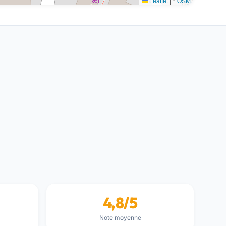
Leaflet
|
©
OSM
4,8/5
Note moyenne