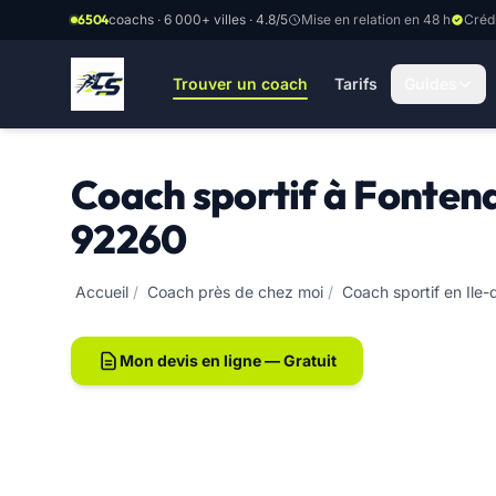
Aller au contenu principal
6504
coachs · 6 000+ villes · 4.8/5
Mise en relation en 48 h
Créd
Trouver un coach
Tarifs
Guides
Coach sportif à Fonten
92260
Accueil
/
Coach près de chez moi
/
Coach sportif en Ile
Mon devis en ligne — Gratuit