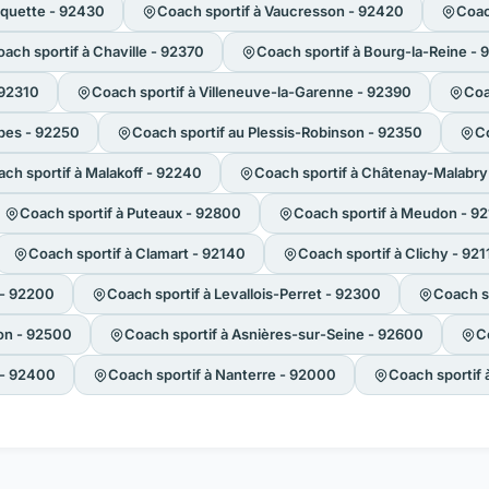
oquette - 92430
Coach sportif à Vaucresson - 92420
Coac
ach sportif à Chaville - 92370
Coach sportif à Bourg-la-Reine -
 92310
Coach sportif à Villeneuve-la-Garenne - 92390
Coa
bes - 92250
Coach sportif au Plessis-Robinson - 92350
Co
ch sportif à Malakoff - 92240
Coach sportif à Châtenay-Malabry
Coach sportif à Puteaux - 92800
Coach sportif à Meudon - 9
Coach sportif à Clamart - 92140
Coach sportif à Clichy - 921
 - 92200
Coach sportif à Levallois-Perret - 92300
Coach s
son - 92500
Coach sportif à Asnières-sur-Seine - 92600
C
 - 92400
Coach sportif à Nanterre - 92000
Coach sportif 