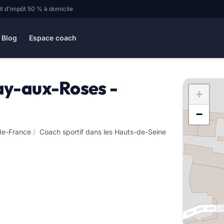
it d'impôt 50 % à domicile
Blog
Espace coach
ay-aux-Roses -
+
−
-de-France
/
Coach sportif dans les Hauts-de-Seine
/
Coach sportif 