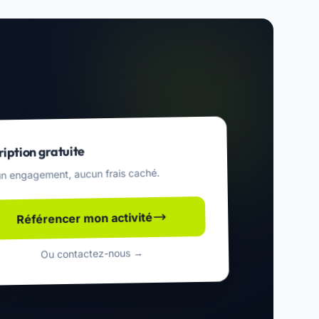
ription gratuite
n engagement, aucun frais caché.
Référencer mon activité
Ou contactez-nous →