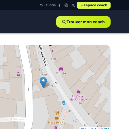
Favoris
Espace coach
Trouver mon coach
à Fontenay-aux-Roses - 92260