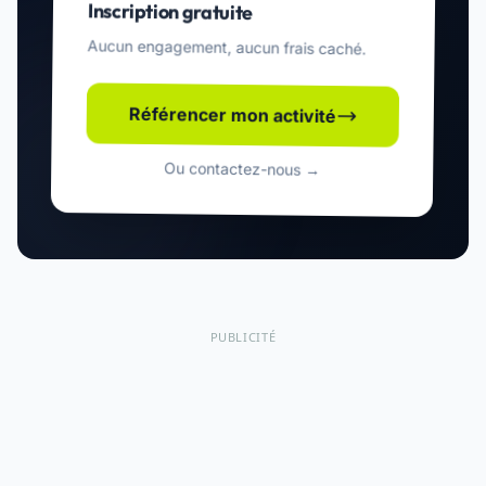
Inscription gratuite
Aucun engagement, aucun frais caché.
Référencer mon activité
Ou contactez-nous →
PUBLICITÉ