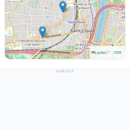
|
©
OSM
Leaflet
PUBLICITÉ