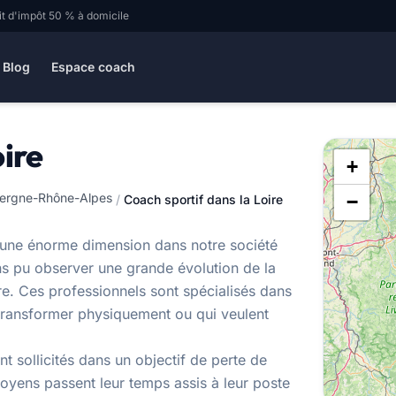
it d'impôt 50 % à domicile
Blog
Espace coach
oire
+
vergne-Rhône-Alpes
−
/
Coach sportif dans la Loire
 une énorme dimension dans notre société
s pu observer une grande évolution de la
e. Ces professionnels sont spécialisés dans
ransformer physiquement ou qui veulent
t sollicités dans un objectif de perte de
toyens passent leur temps assis à leur poste