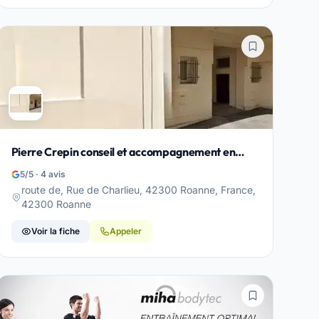
Pierre Crepin conseil et accompagnement en
sport - Roanne
5/5 · 4 avis
route de, Rue de Charlieu, 42300 Roanne, France,
42300 Roanne
Voir la fiche
Appeler