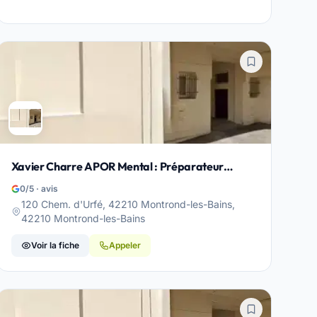
Xavier Charre APOR Mental : Préparateur
mental /Coach en développement personnel -
0/5 · avis
Montrond-les-Bains
120 Chem. d'Urfé, 42210 Montrond-les-Bains,
42210 Montrond-les-Bains
Voir la fiche
Appeler