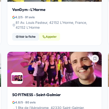
VanGym - L'Horme
4.2/5 · 91 avis
81 Av. Louis Pasteur, 42152 L'Horme, France,
42152 L'Horme
Voir la fiche
Appeler
SO FITNESS - Saint-Galmier
4.8/5 · 80 avis
1 Rte de l'Aérodrome, 42330 Saint-Galmier,