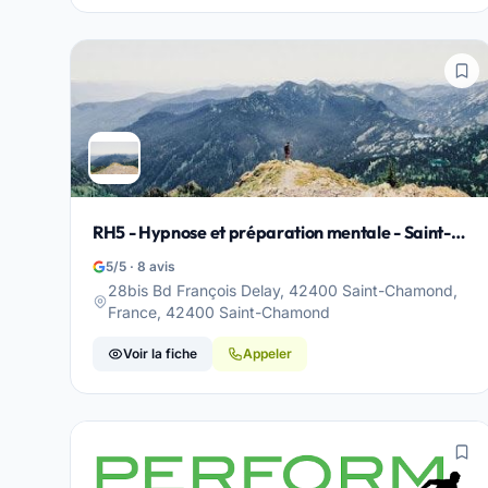
RH5 - Hypnose et préparation mentale - Saint-
Chamond
5/5 · 8 avis
28bis Bd François Delay, 42400 Saint-Chamond,
France, 42400 Saint-Chamond
Voir la fiche
Appeler