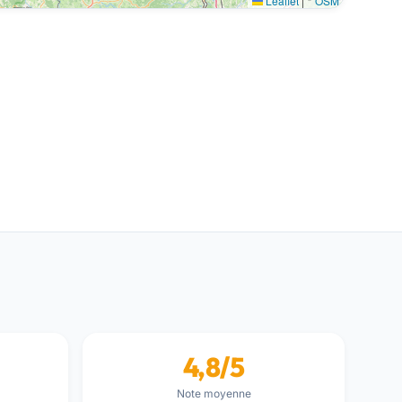
Leaflet
|
©
OSM
4,8/5
Note moyenne