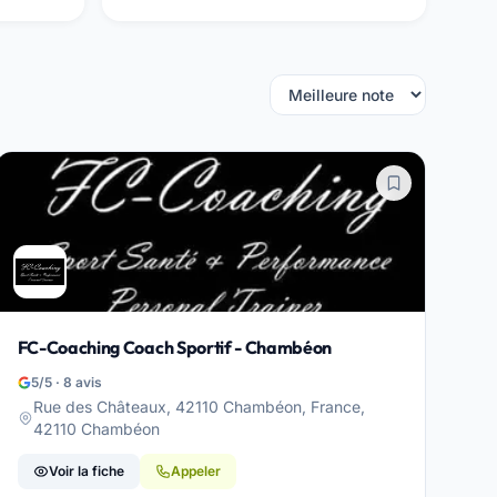
FC-Coaching Coach Sportif - Chambéon
5/5 · 8 avis
Rue des Châteaux, 42110 Chambéon, France,
42110 Chambéon
Voir la fiche
Appeler