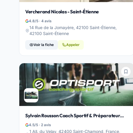
Vercherand Nicolas - Saint-Étienne
4.8/5 · 4 avis
14 Rue de la Jomayère, 42100 Saint-Étienne,
42100 Saint-Étienne
Voir la fiche
Appeler
Sylvain Rousson Coach Sportif & Préparateur
Physique OPTISPORT - Saint-Chamond
4.5/5 · 2 avis
1 All. du Velay, 42400 Saint-Chamond, France,