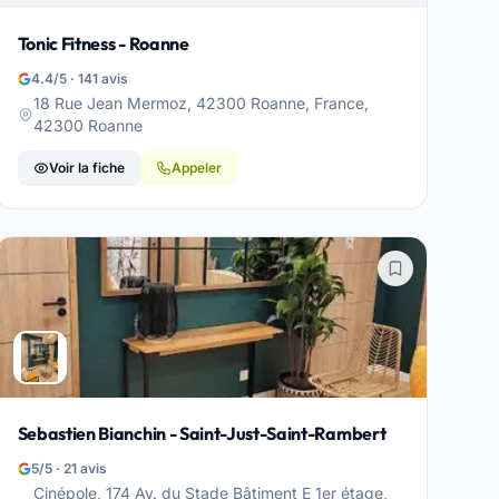
Tonic Fitness - Roanne
4.4/5 · 141 avis
18 Rue Jean Mermoz, 42300 Roanne, France,
42300 Roanne
Voir la fiche
Appeler
Sebastien Bianchin - Saint-Just-Saint-Rambert
5/5 · 21 avis
Cinépole, 174 Av. du Stade Bâtiment E 1er étage,