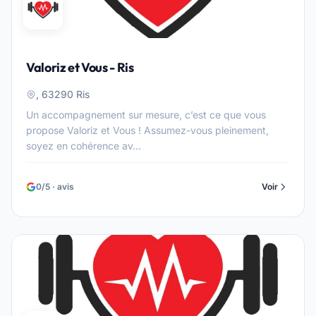
Valoriz et Vous - Ris
, 63290 Ris
Un accompagnement sur mesure, c’est ce que vous
propose Valoriz et Vous ! Assumez-vous pleinement,
soyez en cohérence av...
0/5 · avis
Voir