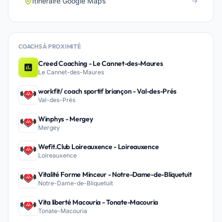
Itinéraire Google Maps
COACHS À PROXIMITÉ
Creed Coaching - Le Cannet-des-Maures
Le Cannet-des-Maures
workfit/ coach sportif briançon - Val-des-Prés
Val-des-Prés
Winphys - Mergey
Mergey
Wefit.Club Loireauxence - Loireauxence
Loireauxence
Vitalité Forme Minceur - Notre-Dame-de-Bliquetuit
Notre-Dame-de-Bliquetuit
Vita liberté Macouria - Tonate-Macouria
Tonate-Macouria