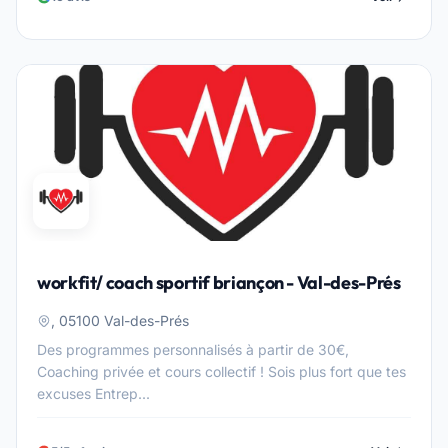
workfit/ coach sportif briançon - Val-des-Prés
, 05100 Val-des-Prés
Des programmes personnalisés à partir de 30€,
Coaching privée et cours collectif ! Sois plus fort que tes
excuses Entrep...