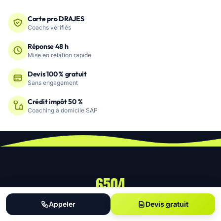
Carte pro DRAJES
Coachs vérifiés
Réponse 48 h
Mise en relation rapide
Devis 100 % gratuit
Sans engagement
Crédit impôt 50 %
Coaching à domicile SAP
6504
COACHS RÉFÉRENCÉS
Appeler
Devis gratuit
6 000+