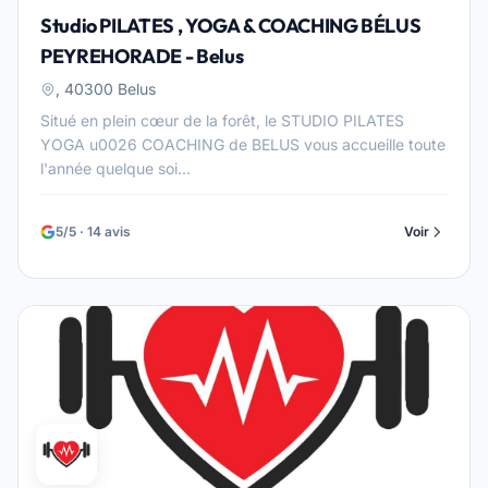
Studio PILATES , YOGA & COACHING BÉLUS
PEYREHORADE - Belus
, 40300 Belus
Situé en plein cœur de la forêt, le STUDIO PILATES
YOGA u0026 COACHING de BELUS vous accueille toute
l'année quelque soi...
5/5 · 14 avis
Voir