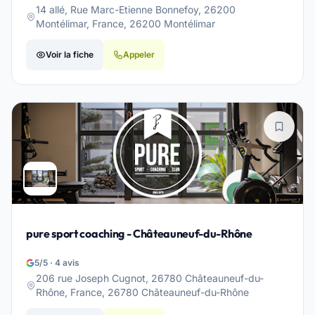
14 allé, Rue Marc-Etienne Bonnefoy, 26200
Montélimar, France, 26200 Montélimar
Voir la fiche
Appeler
pure sport coaching - Châteauneuf-du-Rhône
5/5 · 4 avis
206 rue Joseph Cugnot, 26780 Châteauneuf-du-
Rhône, France, 26780 Châteauneuf-du-Rhône