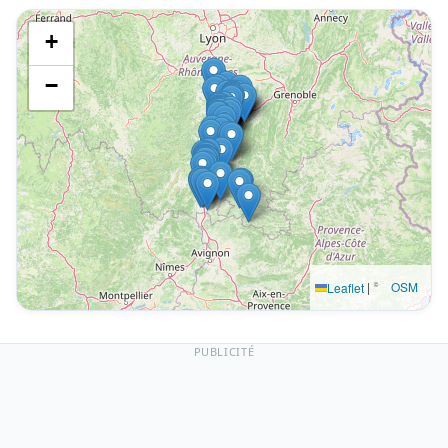
+
−
|
©
OSM
Leaflet
PUBLICITÉ