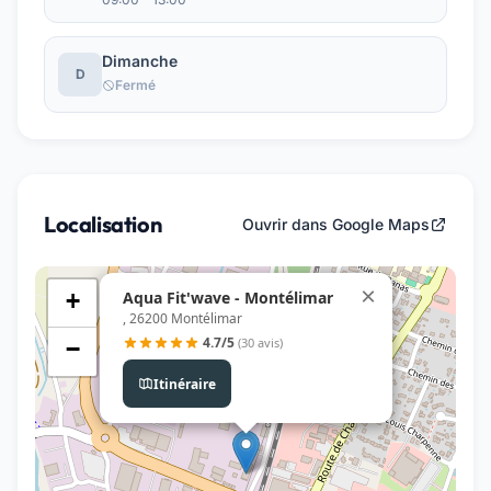
Dimanche
D
Fermé
Localisation
Ouvrir dans Google Maps
×
Aqua Fit'wave - Montélimar
+
, 26200 Montélimar
4.7/5
(30 avis)
−
Itinéraire