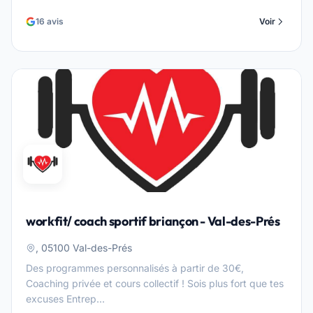
16 avis
Voir
workfit/ coach sportif briançon - Val-des-Prés
, 05100 Val-des-Prés
Des programmes personnalisés à partir de 30€,
Coaching privée et cours collectif ! Sois plus fort que tes
excuses Entrep...