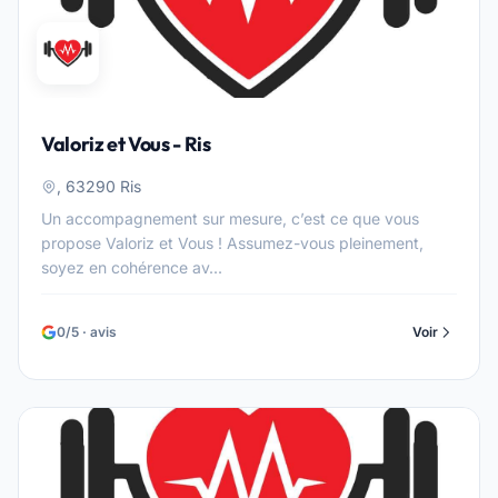
Valoriz et Vous - Ris
, 63290 Ris
Un accompagnement sur mesure, c’est ce que vous
propose Valoriz et Vous ! Assumez-vous pleinement,
soyez en cohérence av...
0/5 · avis
Voir