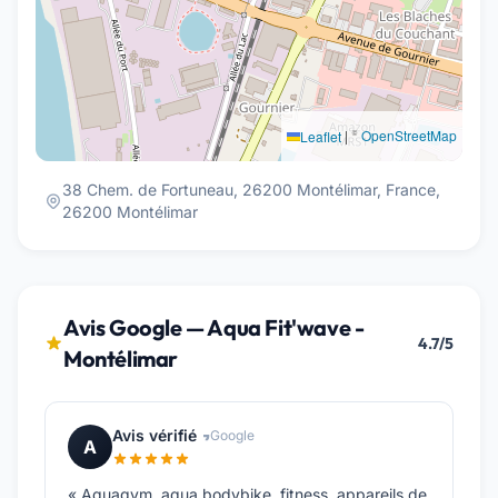
|
©
OpenStreetMap
Leaflet
38 Chem. de Fortuneau, 26200 Montélimar, France,
26200 Montélimar
Avis Google — Aqua Fit'wave -
4.7/5
Montélimar
Avis vérifié
Google
A
« Aquagym, aqua bodybike, fitness, appareils de