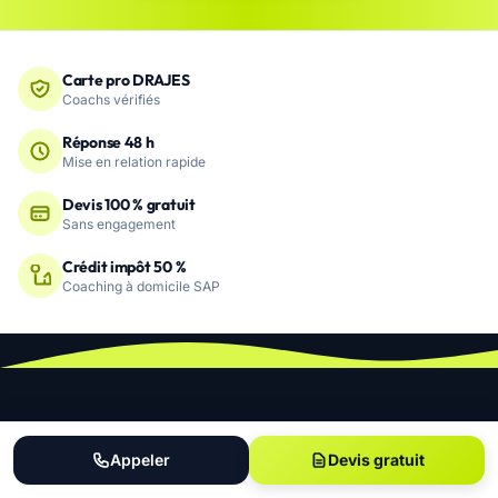
Carte pro DRAJES
Coachs vérifiés
Réponse 48 h
Mise en relation rapide
Devis 100 % gratuit
Sans engagement
Crédit impôt 50 %
Coaching à domicile SAP
6504
Appeler
Devis gratuit
COACHS RÉFÉRENCÉS