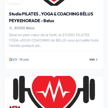
Studio PILATES , YOGA & COACHING BÉLUS
PEYREHORADE - Belus
, 40300 Belus
Situé en plein cœur de la forêt, le STUDIO PILATES
YOGA u0026 COACHING de BELUS vous accueille toute
l'année quelque soi...
5/5 · 14 avis
Voir